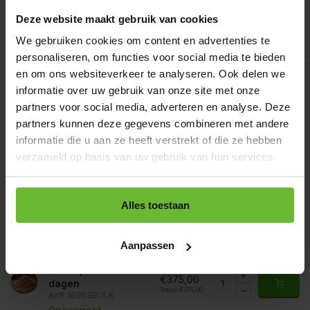
Reviews
0/10
Deze website maakt gebruik van cookies
Allergenen/voedingswaarden per 100 gram
We gebruiken cookies om content en advertenties te
personaliseren, om functies voor social media te bieden
Op werkdagen voor 15.00 uur besteld, dezelfde dag
en om ons websiteverkeer te analyseren. Ook delen we
verzonden.
informatie over uw gebruik van onze site met onze
Zakje 80 gram
€3,75
partners voor social media, adverteren en analyse. Deze
Art# 16953S
Totaal:
€3,75
partners kunnen deze gegevens combineren met andere
Op voorraad
informatie die u aan ze heeft verstrekt of die ze hebben
Strooibus 200 gram
verzameld op basis van uw gebruik van hun services.
€7,10
Art# 16953Z
Totaal:
€7,10
Op voorraad
Zak 1 kilo
Alles toestaan
€19,50
Art# 16953K
Totaal:
€19,50
Op voorraad
Aanpassen
Baal a 20 kilo
levertijd 1 tot 3
€375,00
dagen
Totaal:
€375,00
Art# 16953BULK
Op voorraad