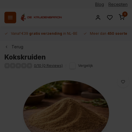
Blog
Recepten
0
Vanaf €39
gratis verzending
in NL-BE
Meer dan
450 soorten 
Terug
Kokskruiden
0/10 (0 Reviews)
Vergelijk