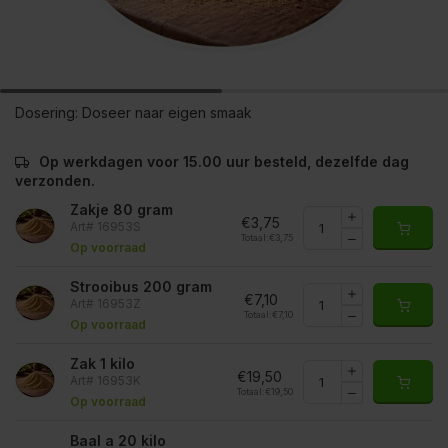
Dosering:
Doseer naar eigen smaak
Op werkdagen voor 15.00 uur besteld, dezelfde dag
verzonden.
Zakje 80 gram
€3,75
Art# 16953S
Totaal:
€3,75
Op voorraad
Strooibus 200 gram
€7,10
Art# 16953Z
Totaal:
€7,10
Op voorraad
Zak 1 kilo
€19,50
Art# 16953K
Totaal:
€19,50
Op voorraad
Baal a 20 kilo