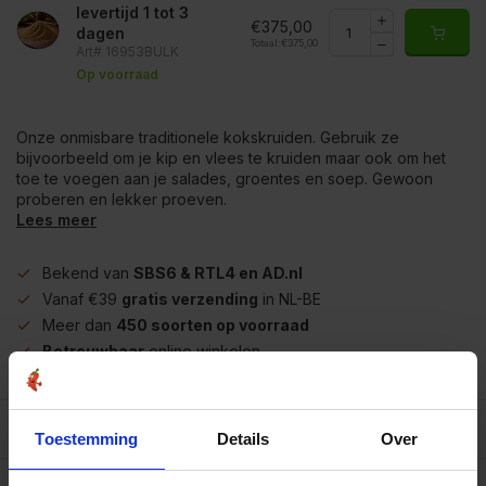
levertijd 1 tot 3
€375,00
dagen
Totaal:
€375,00
Art# 16953BULK
Op voorraad
Onze onmisbare traditionele kokskruiden. Gebruik ze
bijvoorbeeld om je kip en vlees te kruiden maar ook om het
toe te voegen aan je salades, groentes en soep. Gewoon
proberen en lekker proeven.
Lees meer
Bekend van
SBS6 & RTL4 en AD.nl
Vanaf €39
gratis verzending
in NL-BE
Meer dan
450 soorten op voorraad
Betrouwbaar
online winkelen
Beschrijving
Toestemming
Details
Over