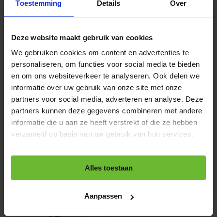
Toestemming
Details
Over
Deze website maakt gebruik van cookies
We gebruiken cookies om content en advertenties te
personaliseren, om functies voor social media te bieden
en om ons websiteverkeer te analyseren. Ook delen we
Granola premium
Havervlokken
informatie over uw gebruik van onze site met onze
partners voor social media, adverteren en analyse. Deze
partners kunnen deze gegevens combineren met andere
€16,95
€2,25
informatie die u aan ze heeft verstrekt of die ze hebben
verzameld op basis van uw gebruik van hun services.
Vergelijk
Vergelijk
Alles toestaan
Aanpassen
-15%