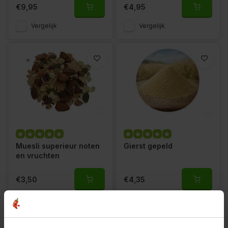
€9,95
€4,95
Vergelijk
Vergelijk
Muesli superieur noten
Gierst gepeld
en vruchten
€3,50
€4,35
Vergelijk
Vergelijk