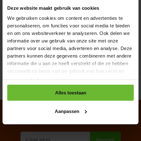
Deze website maakt gebruik van cookies
€22,95
We gebruiken cookies om content en advertenties te
Vergelijk
personaliseren, om functies voor social media te bieden
en om ons websiteverkeer te analyseren. Ook delen we
informatie over uw gebruik van onze site met onze
1
partners voor social media, adverteren en analyse. Deze
partners kunnen deze gegevens combineren met andere
informatie die u aan ze heeft verstrekt of die ze hebben
verzameld op basis van uw gebruik van hun services.
Vanaf €39
gratis verzending
in NL-BE
Alles toestaan
Aanpassen
Geen aanbiedingen of korting meer
missen?
Abonneer