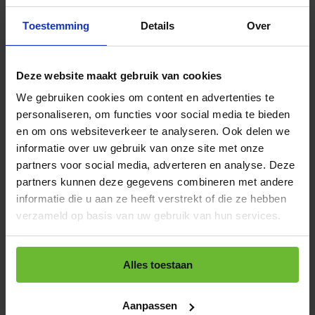
Toestemming
Details
Over
Deze website maakt gebruik van cookies
We gebruiken cookies om content en advertenties te
personaliseren, om functies voor social media te bieden
en om ons websiteverkeer te analyseren. Ook delen we
Earl Grey thee
Mooie Dromen
informatie over uw gebruik van onze site met onze
(Ayurvedische thee)
partners voor social media, adverteren en analyse. Deze
partners kunnen deze gegevens combineren met andere
€7,50
€7,05
informatie die u aan ze heeft verstrekt of die ze hebben
Vergelijk
Vergelijk
verzameld op basis van uw gebruik van hun services.
Alles toestaan
Aanpassen