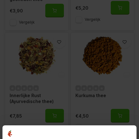
€5,20
€3,90
Vergelijk
Vergelijk
Innerlijke Rust
Kurkuma thee
(Ayurvedische thee)
€7,85
€4,50
Vergelijk
Vergelijk