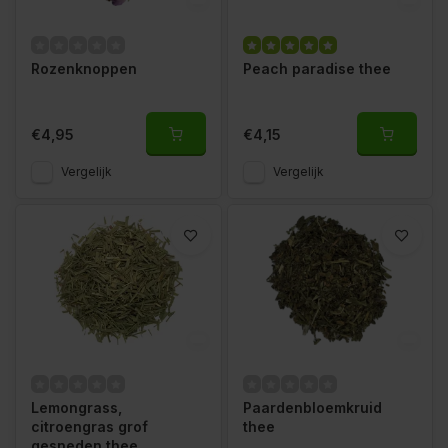
Rozenknoppen
Peach paradise thee
€4,95
€4,15
Vergelijk
Vergelijk
Lemongrass,
Paardenbloemkruid
citroengras grof
thee
gesneden thee