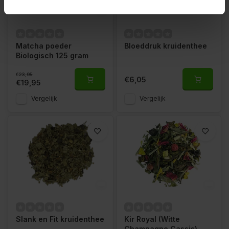
-17%
Matcha poeder
Bloeddruk kruidenthee
Biologisch 125 gram
€23,95
€6,05
€19,95
Vergelijk
Vergelijk
Slank en Fit kruidenthee
Kir Royal (Witte
Champagne Cassis)