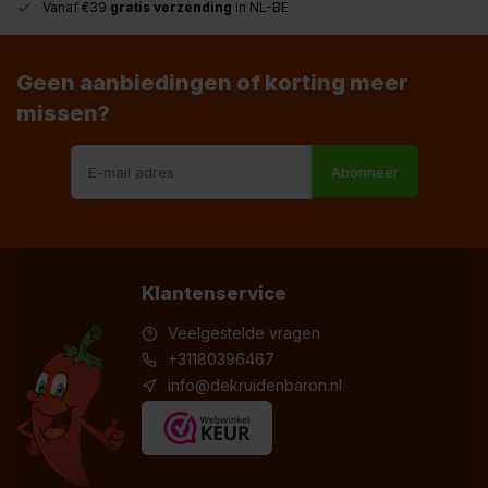
Vanaf €39
gratis verzending
in NL-BE
Geen aanbiedingen of korting meer
missen?
Abonneer
Klantenservice
Veelgestelde vragen
+31180396467
info@dekruidenbaron.nl