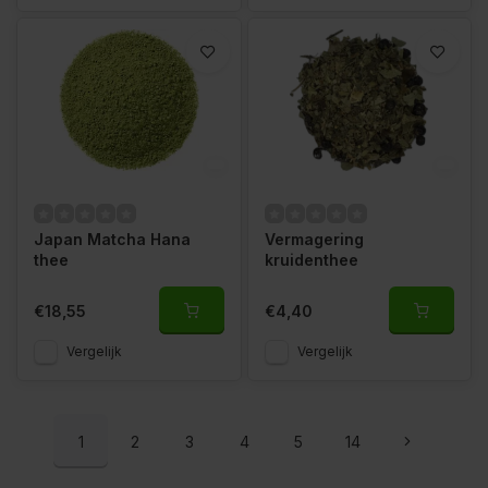
Japan Matcha Hana
Vermagering
thee
kruidenthee
€18,55
€4,40
Vergelijk
Vergelijk
1
2
3
4
5
14