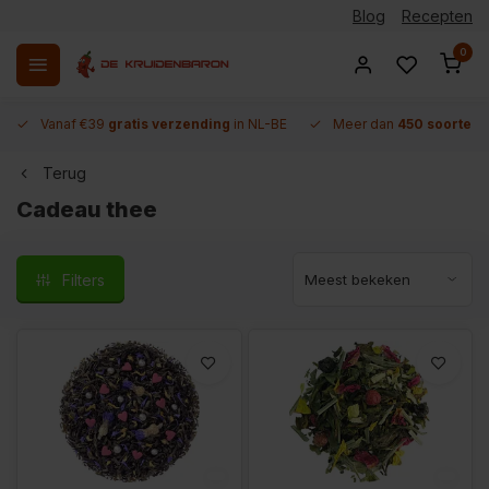
Blog
Recepten
0
Vanaf €39
gratis verzending
in NL-BE
Meer dan
450 soorten 
Terug
Cadeau thee
Filters