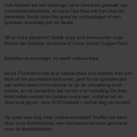
Ook hebben we een bloemige Lieve Oma thee gemaakt van
zonnebloembloesems, en Lieve Opa thee met Earl Grey en
peterselie. Beide doen het goed op verjaardagen of een
spontaan momentje met de familie.
Wil je extra uitpakken? Bekijk onze
luxe theesoorten
zoals
Droom der Zuidzee, Anastasia of China Jasmijn Dragon Pearl.
Bestellen en bezorgen: zo werkt cadeau-thee
Bij De Theebaron heb je je cadeau-thee snel besteld. Kies een
thee uit het assortiment hierboven, geef bij de opmerkingen
aan welke naam of boodschap er op de verpakking moet
komen, en wij verwerken dat verder in je bestelling. De thee
komt netjes verpakt en cadeau-ready aan, zodat je het zo
door kunt geven. Voor 15:00 besteld = zelfde dag verzonden!
Op zoek naar nog meer cadeau-inspiratie? Snuffel ook eens
door onze
theebloemen
, een verrassend en mooi geschenk
voor de theeliefhebber.