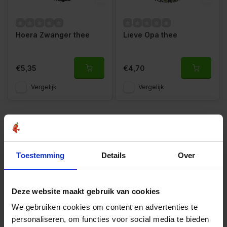
Hoera Zwanger thee
Lieve Opa thee
€5,35
€4,70
Vergelijk
Vergelijk
1
Toestemming
Details
Over
Wil je een andere naam aan de thee geven dan kan je dat
vermelden bij de opmerkingen, het kost niets extra.
Deze website maakt gebruik van cookies
We gebruiken cookies om content en advertenties te
Cadeau Thee
personaliseren, om functies voor social media te bieden