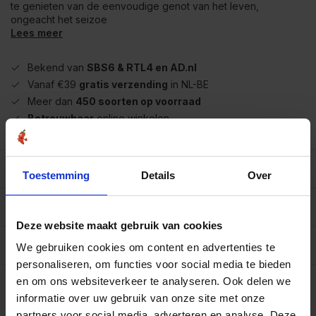
te genieten van de eenvoudige genot van het leven,
ongeacht het seizoe
Lees meer
Bekend van
SBS6 & RTL4 en AD.nl
Vanaf €39
gratis verzending
in NL-BE
Meer dan
450 soorten op voorraad
Betrouwbaar
online winkelen
Beschrijving
Toestemming
Details
Over
Reviews
0/10
Deze website maakt gebruik van cookies
Specificaties per 100 gram
We gebruiken cookies om content en advertenties te
personaliseren, om functies voor social media te bieden
Op werkdagen voor 15.00 uur besteld, dezelfde dag
en om ons websiteverkeer te analyseren. Ook delen we
verzonden.
informatie over uw gebruik van onze site met onze
100 gram
€4,40
partners voor social media, adverteren en analyse. Deze