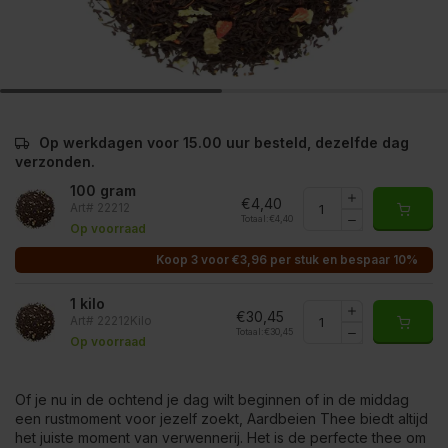
Op werkdagen voor 15.00 uur besteld, dezelfde dag
verzonden.
100 gram
€4,40
Art# 22212
Totaal:
€4,40
Op voorraad
Koop 3 voor €3,96 per stuk en bespaar 10%
1 kilo
€30,45
Art# 22212Kilo
Totaal:
€30,45
Op voorraad
Of je nu in de ochtend je dag wilt beginnen of in de middag
een rustmoment voor jezelf zoekt, Aardbeien Thee biedt altijd
het juiste moment van verwennerij. Het is de perfecte thee om