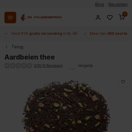
Blog
Recepten
0
Vanaf €39
gratis verzending
in NL-BE
Meer dan
450 soorten 
Terug
Aardbeien thee
0/10 (0 Reviews)
Vergelijk