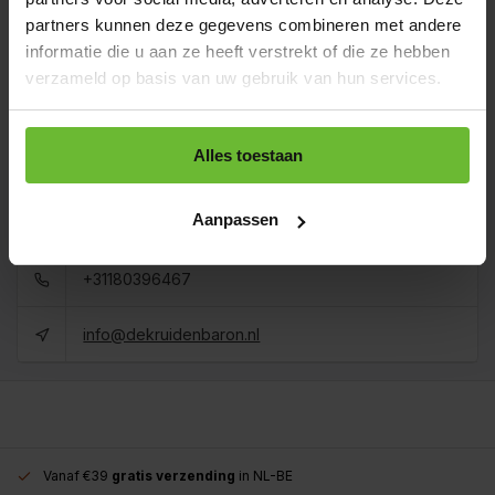
Art# 22212
Totaal:
€4,40
partners kunnen deze gegevens combineren met andere
Op voorraad
informatie die u aan ze heeft verstrekt of die ze hebben
Koop 3 voor €3,96 per stuk en bespaar 10%
verzameld op basis van uw gebruik van hun services.
1 kilo
€30,45
Art# 22212Kilo
Totaal:
€30,45
Op voorraad
Alles toestaan
Kunnen we je helpen?
Aanpassen
+31180396467
info@dekruidenbaron.nl
Vanaf €39
gratis verzending
in NL-BE