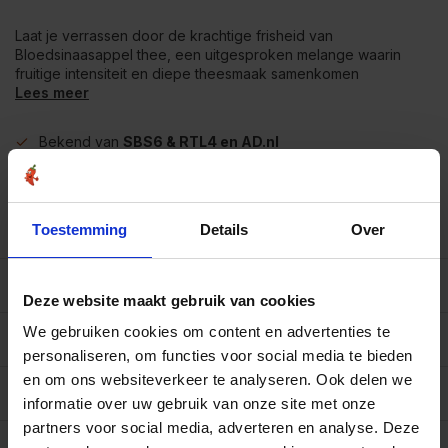
Laat je verrassen door de krachtige frisheid van
Bloedsinaasappel thee, een uitgesproken melange waarin
fruitige intensiteit en diepe theesmaak samenkomen
Lees meer
Bekend van
SBS6 & RTL4 en AD.nl
Vanaf €39
gratis verzending
in NL-BE
Meer dan
450 soorten op voorraad
Betrouwbaar
online winkelen
Toestemming
Details
Over
Beschrijving
Deze website maakt gebruik van cookies
We gebruiken cookies om content en advertenties te
Reviews
0/10
personaliseren, om functies voor social media te bieden
en om ons websiteverkeer te analyseren. Ook delen we
Specificaties per 100 gram
informatie over uw gebruik van onze site met onze
partners voor social media, adverteren en analyse. Deze
Op werkdagen voor 15.00 uur besteld, dezelfde dag