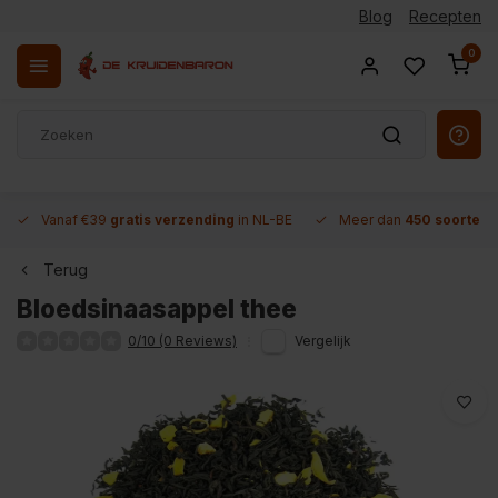
Blog
Recepten
0
Vanaf €39
gratis verzending
in NL-BE
Meer dan
450 soorten 
Terug
Bloedsinaasappel thee
0/10 (0 Reviews)
Vergelijk