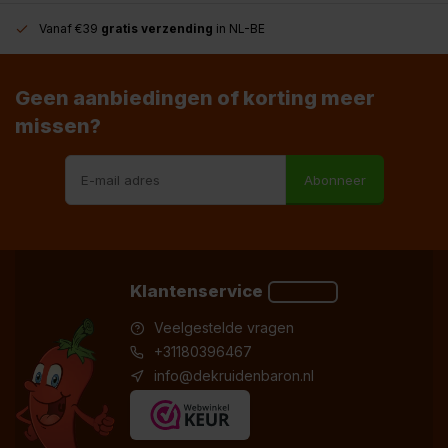
Vanaf €39
gratis verzending
in NL-BE
Geen aanbiedingen of korting meer
missen?
Abonneer
Klantenservice
Veelgestelde vragen
+31180396467
info@dekruidenbaron.nl