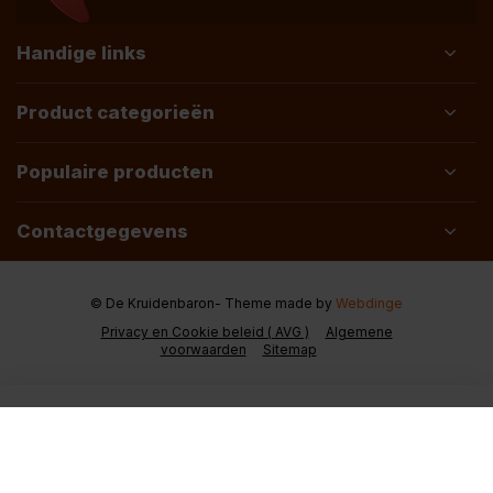
Handige links
Product categorieën
Populaire producten
Contactgegevens
© De Kruidenbaron
- Theme made by
Webdinge
Privacy en Cookie beleid ( AVG )
Algemene
voorwaarden
Sitemap