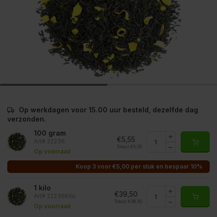
Op werkdagen voor 15.00 uur besteld, dezelfde dag
verzonden.
100 gram
€5,55
Art# 22236
Totaal:
€5,55
Op voorraad
Koop 3 voor €5,00 per stuk en bespaar 10%
1 kilo
€39,50
Art# 22236Kilo
Totaal:
€39,50
Op voorraad