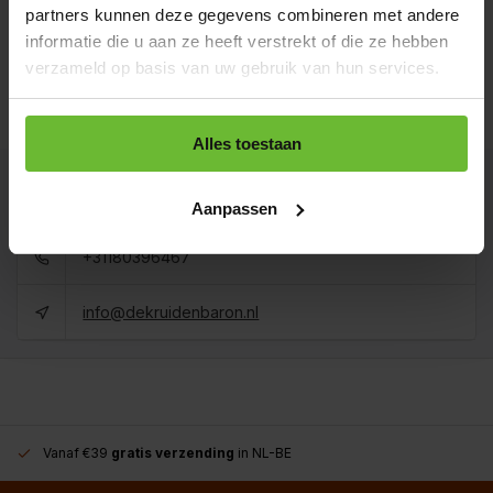
Op voorraad
partners kunnen deze gegevens combineren met andere
Koop 3 voor €5,81 per stuk en bespaar 10%
informatie die u aan ze heeft verstrekt of die ze hebben
verzameld op basis van uw gebruik van hun services.
1 kilo
€46,80
Art# 22246Kilo
Totaal:
€46,80
Op voorraad
Alles toestaan
Kunnen we je helpen?
Aanpassen
+31180396467
info@dekruidenbaron.nl
Vanaf €39
gratis verzending
in NL-BE