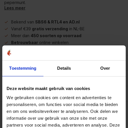
pepermunt.
Lees meer
Bekend van
SBS6 & RTL4 en AD.nl
Vanaf €39
gratis verzending
in NL-BE
Meer dan
450 soorten op voorraad
Betrouwbaar
online winkelen
Beschrijving
Toestemming
Details
Over
Reviews
0/10
Deze website maakt gebruik van cookies
Specificaties per 100 gram
We gebruiken cookies om content en advertenties te
personaliseren, om functies voor social media te bieden
Op werkdagen voor 15.00 uur besteld, dezelfde dag
verzonden.
en om ons websiteverkeer te analyseren. Ook delen we
informatie over uw gebruik van onze site met onze
100 gram
€6,45
Art# 22246
partners voor social media, adverteren en analyse. Deze
Totaal:
€6,45