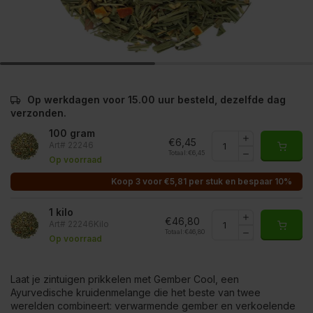
Op werkdagen voor 15.00 uur besteld, dezelfde dag
verzonden.
100 gram
€6,45
Art# 22246
Totaal:
€6,45
Op voorraad
Koop 3 voor €5,81 per stuk en bespaar 10%
1 kilo
€46,80
Art# 22246Kilo
Totaal:
€46,80
Op voorraad
Laat je zintuigen prikkelen met Gember Cool, een
Ayurvedische kruidenmelange die het beste van twee
werelden combineert: verwarmende gember en verkoelende