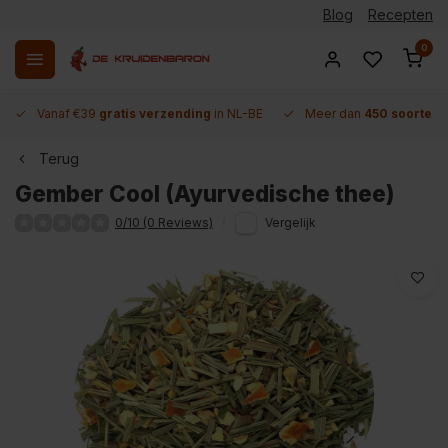
Blog
Recepten
0
Vanaf €39
gratis verzending
in NL-BE
Meer dan
450 soorten 
Terug
Gember Cool (Ayurvedische thee)
0/10 (0 Reviews)
Vergelijk