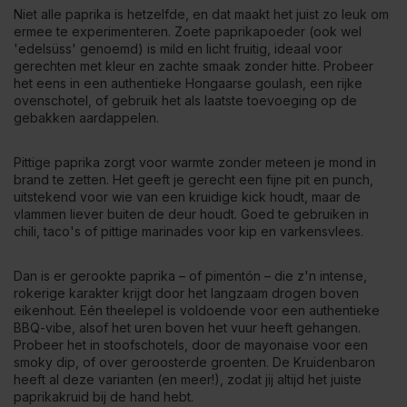
Niet alle paprika is hetzelfde, en dat maakt het juist zo leuk om
ermee te experimenteren.
Zoete paprikapoeder
(ook wel
'
edelsüss
' genoemd) is mild en licht fruitig, ideaal voor
gerechten met kleur en zachte smaak zonder hitte. Probeer
het eens in een authentieke Hongaarse goulash, een rijke
ovenschotel, of gebruik het als laatste toevoeging op de
gebakken aardappelen.
Pittige paprika
zorgt voor warmte zonder meteen je mond in
brand te zetten. Het geeft je gerecht een fijne pit en punch,
uitstekend voor wie van een kruidige kick houdt, maar de
vlammen liever buiten de deur houdt. Goed te gebruiken in
chili, taco's of pittige marinades voor kip en varkensvlees.
Dan is er
gerookte paprika
– of pimentón – die z'n intense,
rokerige karakter krijgt door het langzaam drogen boven
eikenhout. Eén theelepel is voldoende voor een authentieke
BBQ-vibe, alsof het uren boven het vuur heeft gehangen.
Probeer het in stoofschotels, door de mayonaise voor een
smoky dip, of over geroosterde groenten. De Kruidenbaron
heeft al deze varianten (en meer!), zodat jij altijd het juiste
paprikakruid bij de hand hebt.