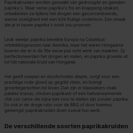
Paprikakruiden worden gemaakt van gedroogde en gemalen
paprika's. Waar verse paprika's fris en knapperig smaken,
ontwikkelen ze tijdens het drogen een geconcentreerde,
warme zoetigheid met een licht fruitige ondertoon. Een smaak
die je in rauwe paprika's nooit zou proeven.
Leuk weetje: paprika bereikte Europa na Columbus'
ontdekkingsreizen naar Amerika, maar het waren Hongaarse
boeren die er in de 16e eeuw pas echt werk van maakten. Zij
perfectioneerden het drogen en malen, en paprika groeide uit
tot hét nationale kruid van Hongarije.
Het geeft soepen en stoofschotels diepte, zorgt voor een
prachtige rode gloed op gegrild vlees, en brengt
groentegerechten tot leven. Dan zijn er klassiekers zoals
patatas bravas, chicken paprikash of een hartverwarmende
chili con carne die bijna niet voor te stellen zijn zonder paprika.
En ook in de droge rubs voor de BBQ of door hummus
gemengd: paprikakruiden doen overal hun werk.
De verschillende soorten paprikakruiden