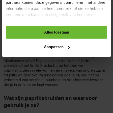
partners kunnen deze gegevens combineren met andere
informatie die u aan ze heeft verstrekt of die ze hebben
1
verzameld op basis van uw gebruik van hun services.
Alles toestaan
De populaire paprikakruiden
Paprikakruiden geven kleur, diepte en een subtiele zoetheid
Aanpassen
die veel gerechten net dat extraatje geeft. Wordt 't een
Hongaarse goulash, een Indiase tandoori of een vurige
Mexicaanse salsa? Paprika is een alleskunner in de
wereldkeuken! Bij De Kruidenbaron hebben we
paprikakruiden in vele vormen en smaken, van mild en zacht
tot pittig en gerookt. Paprika kopen doe je bij ons met de
zekerheid van versheid, puurheid en de allerbeste kwaliteit
die je in de keuken kunt wensen.
Wat zijn paprikakruiden en waarvoor
gebruik je ze?