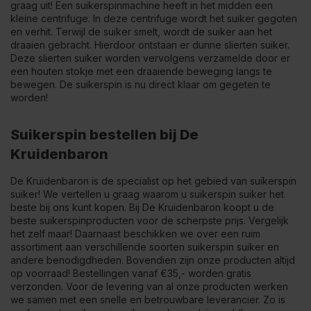
graag uit! Een suikerspinmachine heeft in het midden een
kleine centrifuge. In deze centrifuge wordt het suiker gegoten
en verhit. Terwijl de suiker smelt, wordt de suiker aan het
draaien gebracht. Hierdoor ontstaan er dunne slierten suiker.
Deze slierten suiker worden vervolgens verzamelde door er
een houten stokje met een draaiende beweging langs te
bewegen. De suikerspin is nu direct klaar om gegeten te
worden!
Suikerspin bestellen bij De
Kruidenbaron
De Kruidenbaron is de specialist op het gebied van suikerspin
suiker! We vertellen u graag waarom u suikerspin suiker het
beste bij ons kunt kopen. Bij De Kruidenbaron koopt u de
beste suikerspinproducten voor de scherpste prijs. Vergelijk
het zelf maar! Daarnaast beschikken we over een ruim
assortiment aan verschillende soorten suikerspin suiker en
andere benodigdheden. Bovendien zijn onze producten altijd
op voorraad! Bestellingen vanaf
€
35,- worden gratis
verzonden. Voor de levering van al onze producten werken
we samen met een snelle en betrouwbare leverancier. Zo is