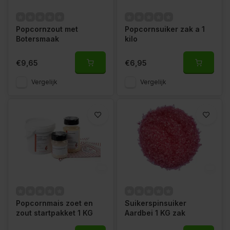
Popcornzout met
Popcornsuiker zak a 1
Botersmaak
kilo
€9,65
€6,95
Vergelijk
Vergelijk
Popcornmais zoet en
Suikerspinsuiker
zout startpakket 1 KG
Aardbei 1 KG zak