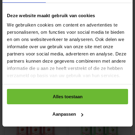
Deze website maakt gebruik van cookies
We gebruiken cookies om content en advertenties te
personaliseren, om functies voor social media te bieden
en om ons websiteverkeer te analyseren. Ook delen we
informatie over uw gebruik van onze site met onze
Suikerspinsuiker
Suikerspinsuiker
partners voor social media, adverteren en analyse. Deze
Fruitmix NR. 3 in 3 x 400
Fruitmix NR. 3 in 3 x
partners kunnen deze gegevens combineren met andere
gram incl. ± 100 stokjes
strooibussen á 400
informatie die u aan ze heeft verstrekt of die ze hebben
gram
€16,95
verzameld op basis van uw gebruik van hun services.
€13,95
Vergelijk
Vergelijk
Alles toestaan
Aanpassen