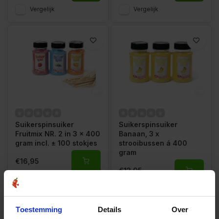
Vergelijk
Vergelijk
Suikerspinsuiker
Suikerspinsuiker
Fruitmix NR. 2 in 3 x 400
Banaan, 3 x
gram incl. ± 100 stokjes
strooibussen á 400
gram
€16,95
€13,95
Vergelijk
Vergelijk
Toestemming
Details
Over