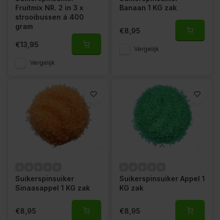
Fruitmix NR. 2 in 3 x
Banaan 1 KG zak
strooibussen á 400
gram
€8,95
€13,95
Vergelijk
Vergelijk
Suikerspinsuiker
Suikerspinsuiker Appel 1
Sinaasappel 1 KG zak
KG zak
€8,95
€8,95