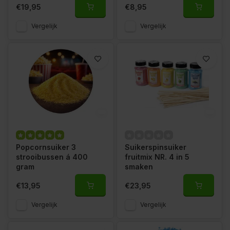
€19,95
€8,95
Vergelijk
Vergelijk
Popcornsuiker 3
Suikerspinsuiker
strooibussen á 400
fruitmix NR. 4 in 5
gram
smaken
€13,95
€23,95
Vergelijk
Vergelijk