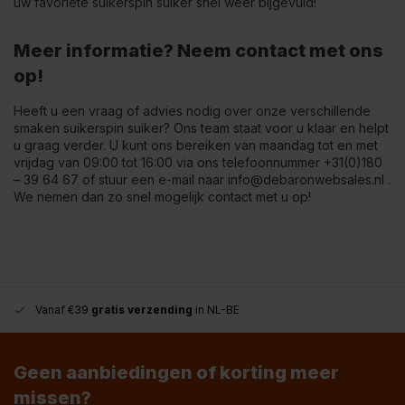
uw favoriete suikerspin suiker snel weer bijgevuld!
Meer informatie? Neem contact met ons
op!
Heeft u een vraag of advies nodig over onze verschillende
smaken suikerspin suiker? Ons team staat voor u klaar en helpt
u graag verder. U kunt ons bereiken van maandag tot en met
vrijdag van 09:00 tot 16:00 via ons telefoonnummer +31(0)180
– 39 64 67 of stuur een e-mail naar
info@debaronwebsales.nl
.
We nemen dan zo snel mogelijk contact met u op!
Vanaf €39
gratis verzending
in NL-BE
Geen aanbiedingen of korting meer
missen?