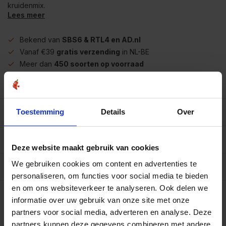
kruidenmix.
Lees meer
Bekend van
SBS6 & RTL4 en AD.nl
Vanaf €39
gratis verzending
in NL-BE
Meer dan
450 soorten op voorraad
Betrouwbaar
online winkelen
Beschrijving
Toestemming
Details
Over
Reviews
0/10
Deze website maakt gebruik van cookies
We gebruiken cookies om content en advertenties te
Allergenen/voedingswaarden per 100 gram
personaliseren, om functies voor social media te bieden
en om ons websiteverkeer te analyseren. Ook delen we
Zak 1 kilo
€4,25
Art# 17040K
informatie over uw gebruik van onze site met onze
Totaal:
€4,25
Tijdelijk niet op voorraad
partners voor social media, adverteren en analyse. Deze
partners kunnen deze gegevens combineren met andere