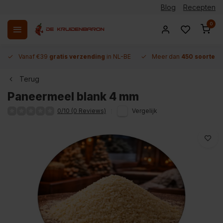
Blog
Recepten
0
Vanaf €39
gratis verzending
in NL-BE
Meer dan
450 soorten 
Terug
Paneermeel blank 4 mm
0/10 (0 Reviews)
Vergelijk