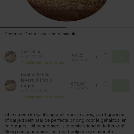
Dosering:
Doseer naar eigen smaak
Zak 1 kilo
€4,25
Art# 17040K
Totaal:
€4,25
Tijdelijk niet op voorraad
Baal a 20 kilo
levertijd 1 tot 3
€76,00
dagen
Totaal:
€76,00
Art# 17040BULK
Tijdelijk niet op voorraad
Of je nu een krokant laagje wilt voor je vlees, vis of groenten,
of dat je zoekt naar de perfecte binding voor je gehaktballen
en burgers - dit paneermeel is je beste vriend in de keuken!
Meng ons paneermeel met een beetje van je favoriete