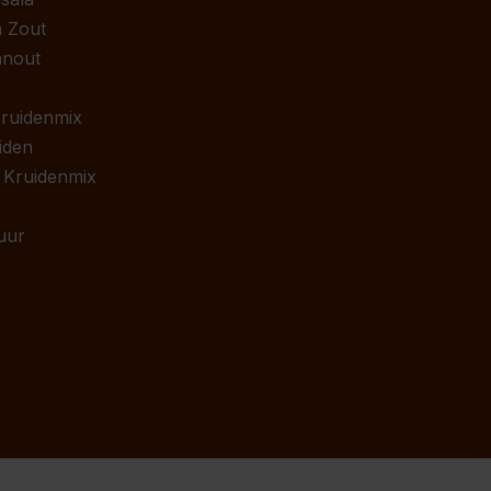
 Zout
anout
 Kruidenmix
iden
 Kruidenmix
uur