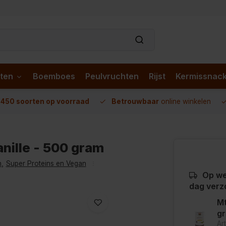
ten
Boemboes
Peulvruchten
Rijst
Kermissnac
n
450 soorten op voorraad
Betrouwbaar
online winkelen
anille - 500 gram
n
,
Super Proteins en Vegan
Op we
dag verz
Mt
g
Ar