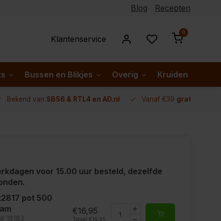
Blog
Recepten
0
Klantenservice
ks
Bussen en Blikjes
Overig
Kruiden per lan
Bekend van
SBS6 & RTL4 en AD.nl
Vanaf €39
gratis verze
rkdagen voor 15.00 uur besteld, dezelfde
onden.
2817 pot 500
ram
€16,95
t# 18183
Totaal:
€16,95