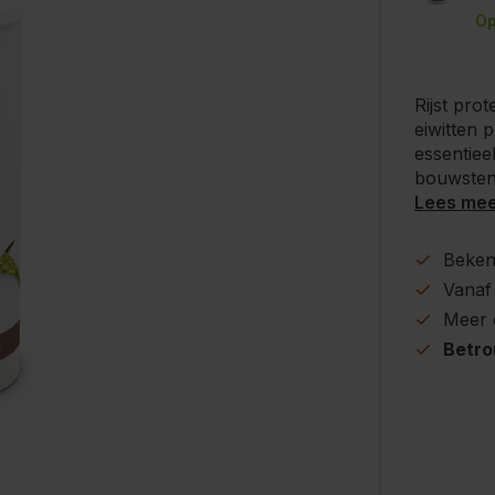
Op
Rijst pro
eiwitten 
essentiee
bouwsten
Lees me
Beke
Vanaf
Meer
Betr