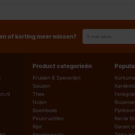
n of korting meer missen?
Product categorieën
Popula
n
Kruiden & Specerijen
Kurkum
Sauzen
Kardem
n.nl
Thee
Fenegrie
Noten
Rozemari
Boemboes
Pijnboom
Peulvruchten
Kerrie M
Rijst
Garam m
 en
Kermissnacks
Tikka ma