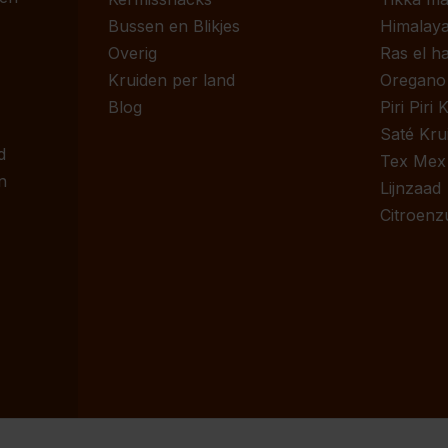
Bussen en Blikjes
Himalaya
Overig
Ras el h
Kruiden per land
Oregano
Blog
Piri Piri
Saté Kru
d
Tex Mex
n
Lijnzaad
Citroenz