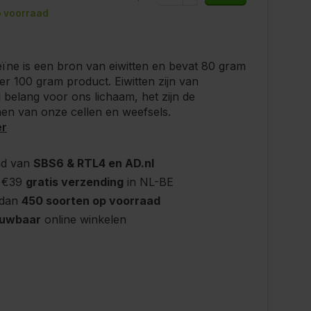
 voorraad
teïne is een bron van eiwitten en bevat 80 gram
per 100 gram product. Eiwitten zijn van
l belang voor ons lichaam, het zijn de
en van onze cellen en weefsels.
er
nd van
SBS6 & RTL4 en AD.nl
 €39
gratis verzending
in NL-BE
 dan
450 soorten op voorraad
ouwbaar
online winkelen