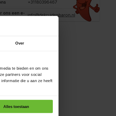
ons
+31180396467
r ons een e-
info@dekruidenbaron.nl
Over
 media te bieden en om ons
ze partners voor social
nformatie die u aan ze heeft
Alles toestaan