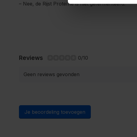
– Nee, de Rijst Proteïne is niet gefermenteerd.
Reviews
0/10
Geen reviews gevonden
Je beoordeling toevoegen