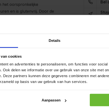
Bel 
an het oorspronkelijke
uren en is glutenvrij. Door de
Stuu
mail
st proteïne wat zoeter van
Details
0 gram eiwitten per 100 gram
 van cookies
s lichaam, het zijn de
ent en advertenties te personaliseren, om functies voor social
ragen bij tot de
. Ook delen we informatie over uw gebruik van onze site met on
 instandhouding van normale
e. Deze partners kunnen deze gegevens combineren met andere i
inozuur L-Glutamine.
erzameld op basis van uw gebruik van hun services.
Aanpassen