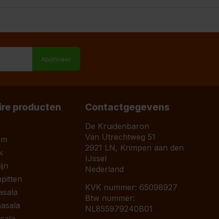
M
Abonneer
ire producten
Contactgegevens
a
De Kruidenbaron
Van Utrechtweg 51
om
2921 LN, Krimpen aan den
k
IJssel
jn
Nederland
pitten
KVK nummer: 65098927
asala
Btw nummer:
asala
NL855979240B01
sala