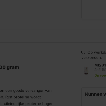
Op werkda
verzonden.
Mt281
500 gram
Art# 18
Op voo
st en een goede vervanger van
Kunnen w
en. Rijst proteïne wordt
 uiteindelijke proteïne hoger