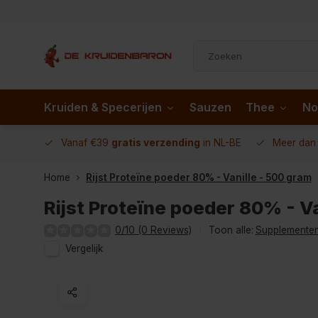
Kruiden & Specerijen
Sauzen
Thee
No
 AD.nl
Vanaf €39
gratis verzending
in NL-BE
Meer da
Home
Rijst Proteïne poeder 80% - Vanille - 500 gram
Rijst Proteïne poeder 80% - V
0/10 (0 Reviews)
Toon alle:
Supplemente
Vergelijk