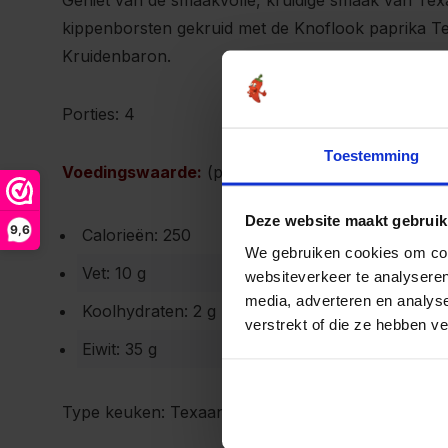
Geniet van de smaakvolle, kruidige smaak van Tex
kippenborsten gekruid met de Knoflook paprika Te
Kruidenbaron.
Porties: 4
Toestemming
Voedingswaarde:
(per portie)
Deze website maakt gebruik
9,6
Calorieën: 250
We gebruiken cookies om cont
Vet: 10 g
websiteverkeer te analyseren
media, adverteren en analys
Koolhydraten: 2 g
verstrekt of die ze hebben v
Eiwit: 35 g
Type keuken: Texaans