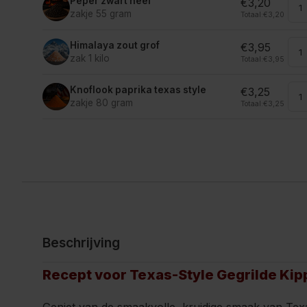
Peper zwart heel
€3,20
zakje 55 gram
Totaal:
€3,20
Himalaya zout grof
€3,95
zak 1 kilo
Totaal:
€3,95
Knoflook paprika texas style
€3,25
zakje 80 gram
Totaal:
€3,25
Beschrijving
Recept voor Texas-Style Gegrilde Ki