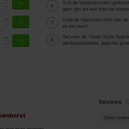
Grill de kippenborsten geduren
6
gaar zijn en een interne temp
Haal de kippenborsten van de g
7
ze serveert.
Serveer de Texas-Style Gegrild
8
aardappelsalade, gegrilde groe
Reviews
ppenborst
Geen revie