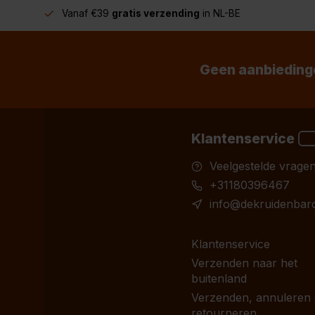
Vanaf €39
gratis verzending
in NL-BE
Geen aanbiedinge
Klantenservice
Veelgestelde vrage
+31180396467
info@dekruidenbaro
Klantenservice
Verzenden naar het
buitenland
Verzenden, annuleren
retourneren