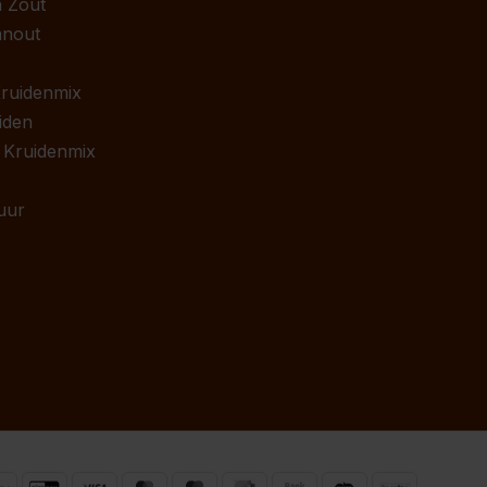
 Zout
anout
 Kruidenmix
iden
 Kruidenmix
uur