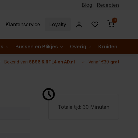
Blog
Recepten
0
Klantenservice
Loyalty
ks
Bussen en Blikjes
Overig
Kruiden per lan
Bekend van
SBS6 & RTL4 en AD.nl
Vanaf €39
gratis verze
Totale tijd: 30 Minuten