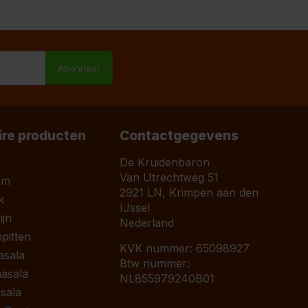
M
Abonneer
ire producten
Contactgegevens
a
De Kruidenbaron
Van Utrechtweg 51
om
2921 LN, Krimpen aan den
k
IJssel
jn
Nederland
pitten
KVK nummer: 65098927
asala
Btw nummer:
asala
NL855979240B01
sala