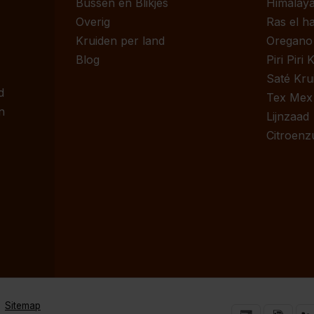
Bussen en Blikjes
Himalaya
Overig
Ras el h
Kruiden per land
Oregano
Blog
Piri Piri
Saté Kru
d
Tex Mex
n
Lijnzaad
Citroenz
Sitemap