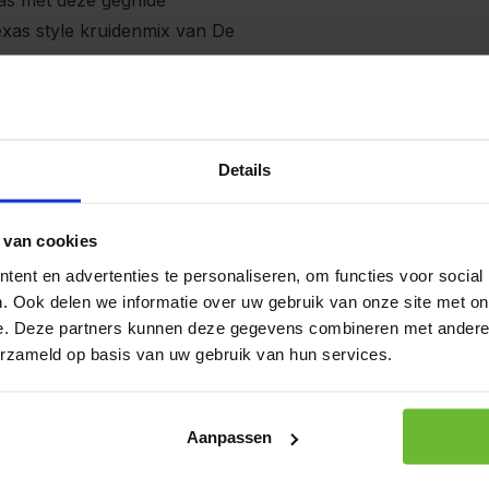
as met deze gegrilde
xas style kruidenmix van De
Je beoorde
Kunnen w
Details
Bel 
 van cookies
Stuu
ent en advertenties te personaliseren, om functies voor social
mail
. Ook delen we informatie over uw gebruik van onze site met on
e. Deze partners kunnen deze gegevens combineren met andere i
erzameld op basis van uw gebruik van hun services.
Aanpassen