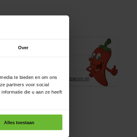
ling toevoegen
e je helpen?
Over
ons
+31180396467
r ons een e-
 media te bieden en om ons
info@dekruidenbaron.nl
ze partners voor social
nformatie die u aan ze heeft
Alles toestaan