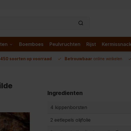
ten
Boemboes
Peulvruchten
Rijst
Kermissnac
n
450 soorten op voorraad
Betrouwbaar
online winkelen
ilde
Ingredienten
4 kippenborsten
2 eetlepels olijfolie