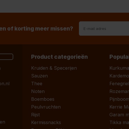
n of korting meer missen?
Product categorieën
Popula
n
Kruiden & Specerijen
Kurkum
Sauzen
Kardem
n.nl
Thee
Fenegrie
Noten
Rozemari
Boemboes
Pijnboom
Peulvruchten
Kerrie M
Rijst
Garam m
 en
Kermissnacks
Tikka ma