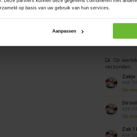
e. Deze partners kunnen deze gegevens combineren met andere i
bedrijven waa
erzameld op basis van uw gebruik van hun services.
mosterd, selde
goede voorzor
kunnen bevat
Aanpassen
Op werkda
verzonden.
Zakje
Art# 1
Op voo
Stroo
Art# 1
Op voo
Zak 1 
Art# 1