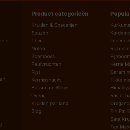
Product categorieën
Popula
n
Kruiden & Specerijen
Kurkum
Sauzen
Kardem
n.nl
Thee
Fenegrie
Noten
Rozemari
Boemboes
Pijnboom
Peulvruchten
Kerrie M
Rijst
Garam m
 en
Kermissnacks
Tikka ma
Bussen en Blikjes
Himalaya
Overig
Ras el h
Kruiden per land
Oregano
Blog
Piri Piri
Saté Kru
d
Tex Mex