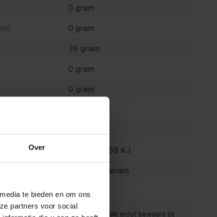
:
0 gram
et:
0 gram
:
76 gram
0 gram
0 gram
0 gram
0 mg
Over
 waarde:
301 Kcal 1259 KJ
Geen allergenen
 media te bieden en om ons
ze partners voor social
 van de Kruidenbaron worden verpakt en/of bewaard bij