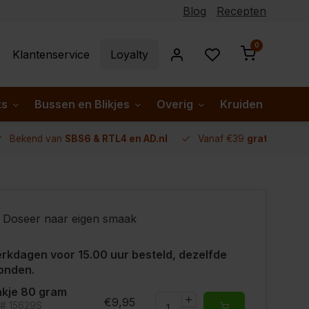
Blog
Recepten
0
Klantenservice
Loyalty
ks
Bussen en Blikjes
Overig
Kruiden per lan
Bekend van
SBS6 & RTL4 en AD.nl
Vanaf €39
gratis verze
Doseer naar eigen smaak
rkdagen voor 15.00 uur besteld, dezelfde
onden.
kje 80 gram
€9,95
t# 15629S