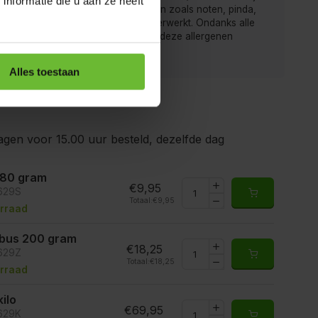
nformatie die u aan ze heeft
r men ook producten met allergenen zoals noten, pinda,
rij, gluten, sesam, soja en sulfiet verwerkt. Ondanks alle
gen is het mogelijk dat producten deze allergenen
ten.
Alles toestaan
gen voor 15.00 uur besteld, dezelfde dag
 80 gram
€9,95
5629S
Totaal:
€9,95
rraad
ibus 200 gram
€18,25
5629Z
Totaal:
€18,25
rraad
kilo
€69,95
5629K