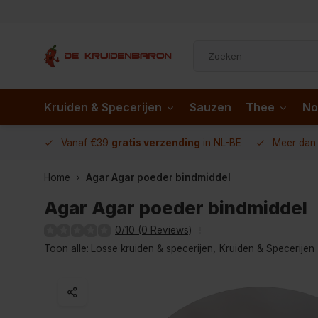
Kruiden & Specerijen
Sauzen
Thee
No
 AD.nl
Vanaf €39
gratis verzending
in NL-BE
Meer da
Home
Agar Agar poeder bindmiddel
Agar Agar poeder bindmiddel
0/10 (0 Reviews)
Toon alle:
Losse kruiden & specerijen
,
Kruiden & Specerijen