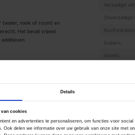
Verzadigd vet
Onverzadigd v
f (water, melk of room) en
Koolhydraten
erecht. Het bevat vrijwel
 additieven.
Suikers:
Vezels:
Zout:
Natrium:
Details
Energetische
Allergenen:
 van cookies
ent en advertenties te personaliseren, om functies voor social
. Ook delen we informatie over uw gebruik van onze site met on
De producten