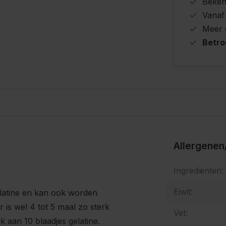
Beke
Vanaf
Meer
Betr
s
Allergenen
Ingrediënten:
Eiwit:
elatine en kan ook worden
 is wel 4 tot 5 maal zo sterk
Vet:
k aan 10 blaadjes gelatine.