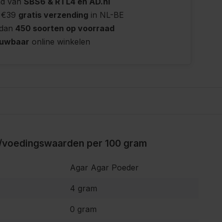
nd van
SBS6 & RTL4 en AD.nl
 €39
gratis verzending
in NL-BE
 dan
450 soorten op voorraad
ouwbaar
online winkelen
/voedingswaarden per 100 gram
Agar Agar Poeder
4 gram
0 gram