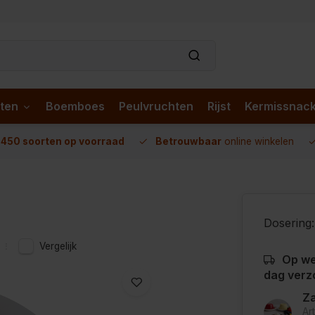
ten
Boemboes
Peulvruchten
Rijst
Kermissnac
n
450 soorten op voorraad
Betrouwbaar
online winkelen
Dosering:
Vergelijk
Op we
dag verz
Za
Ar