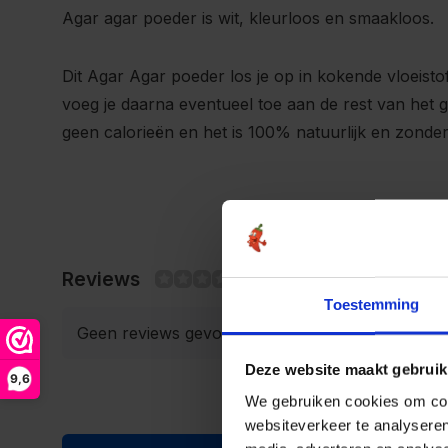
Agar agar poeder is wit, kleurloos en smaakloos.
Dit Agar Agar poeder los je op in kokende vloeisto
voeg je daarna eventueel toe aan de rest van het g
geen calorieën en het is 100% natuurlijk en zonder
Reviews
0/10
Toestemming
Geen reviews gevonden
Deze website maakt gebruik
9,6
We gebruiken cookies om cont
websiteverkeer te analyseren