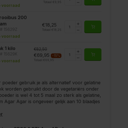
Totaal:
€9,95
 voorraad
rooibus 200
ram
€18,25
t# 15629Z
Totaal:
€18,25
 voorraad
k 1 kilo
€82,50
t# 15629K
€69,95
-15%
Totaal:
€69,95
 voorraad
 poeder gebruik je als alternatief voor gelatine
k worden gebruikt door de vegetariërs onder
poeder is wel 4 tot 5 maal zo sterk als gelatine,
m Agar Agar is ongeveer gelijk aan 10 blaadjes
er