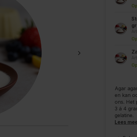
Op
St
g
Ar
Op
Za
Ar
Op
Agar agar
en kan oo
ons. Het 
3 á 4 gra
gelatine.
Lees me