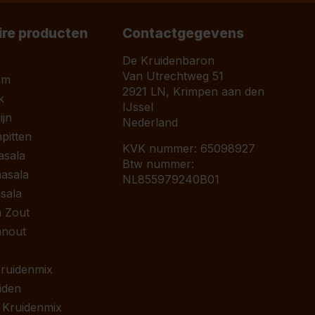
ire producten
Contactgegevens
a
De Kruidenbaron
Van Utrechtweg 51
om
2921 LN, Krimpen aan den
k
IJssel
jn
Nederland
pitten
KVK nummer: 65098927
asala
Btw nummer:
asala
NL855979240B01
sala
 Zout
anout
 Kruidenmix
iden
 Kruidenmix