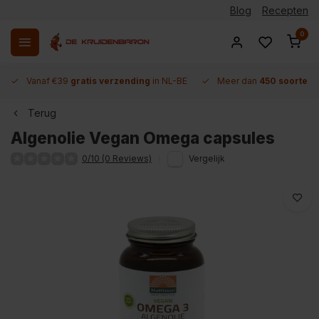
Blog
Recepten
0
Vanaf €39
gratis verzending
in NL-BE
Meer dan
450 soorten 
Terug
Algenolie Vegan Omega capsules
0/10 (0 Reviews)
Vergelijk