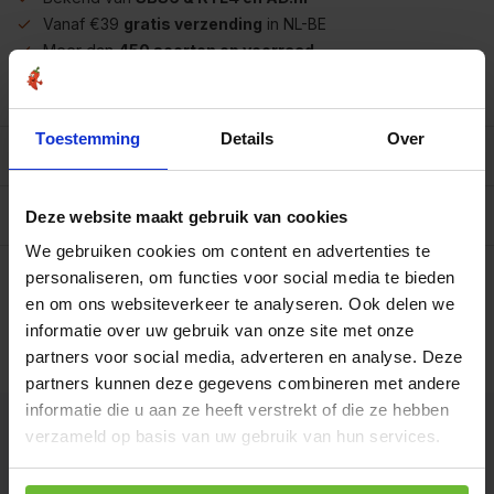
Vanaf €39
gratis verzending
in NL-BE
Meer dan
450 soorten op voorraad
Betrouwbaar
online winkelen
Toestemming
Details
Over
Beschrijving
Reviews
0/10
Deze website maakt gebruik van cookies
We gebruiken cookies om content en advertenties te
Op werkdagen voor 15.00 uur besteld, dezelfde dag
verzonden.
personaliseren, om functies voor social media te bieden
en om ons websiteverkeer te analyseren. Ook delen we
Mt1472 flesje met 60
informatie over uw gebruik van onze site met onze
capsules
€18,50
Art# 18104
Totaal:
€18,50
partners voor social media, adverteren en analyse. Deze
Op voorraad
partners kunnen deze gegevens combineren met andere
informatie die u aan ze heeft verstrekt of die ze hebben
verzameld op basis van uw gebruik van hun services.
Kunnen we je helpen?