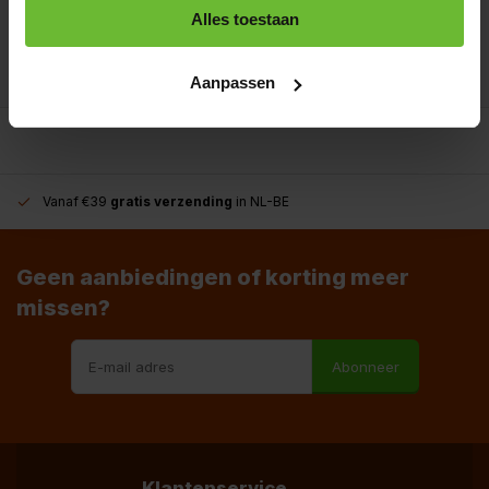
+31180396467
Alles toestaan
info@dekruidenbaron.nl
Aanpassen
Vanaf €39
gratis verzending
in NL-BE
Geen aanbiedingen of korting meer
missen?
Abonneer
Klantenservice