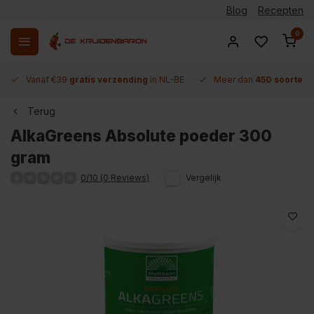
Blog
Recepten
0
Vanaf €39
gratis verzending
in NL-BE
Meer dan
450 soorten 
Terug
AlkaGreens Absolute poeder 300
gram
0/10 (0 Reviews)
Vergelijk