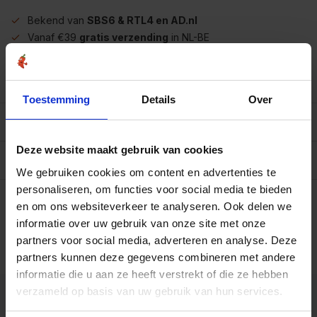
Bekend van
SBS6 & RTL4 en AD.nl
Vanaf €39
gratis verzending
in NL-BE
Meer dan
450 soorten op voorraad
Betrouwbaar
online winkelen
Toestemming
Details
Over
Beschrijving
Deze website maakt gebruik van cookies
Reviews
0/10
We gebruiken cookies om content en advertenties te
Op werkdagen voor 15.00 uur besteld, dezelfde dag
personaliseren, om functies voor social media te bieden
verzonden.
en om ons websiteverkeer te analyseren. Ook delen we
Mt1411 pot met 300
informatie over uw gebruik van onze site met onze
gram
€29,95
partners voor social media, adverteren en analyse. Deze
Art# 18136
Totaal:
€29,95
partners kunnen deze gegevens combineren met andere
Op voorraad
informatie die u aan ze heeft verstrekt of die ze hebben
verzameld op basis van uw gebruik van hun services.
Kunnen we je helpen?