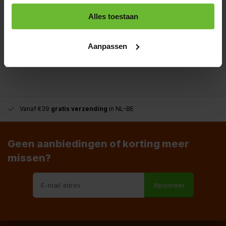
Alles toestaan
+31180396467
info@dekruidenbaron.nl
Aanpassen
Vanaf €39
gratis verzending
in NL-BE
Geen aanbiedingen of korting meer
missen?
Abonneer