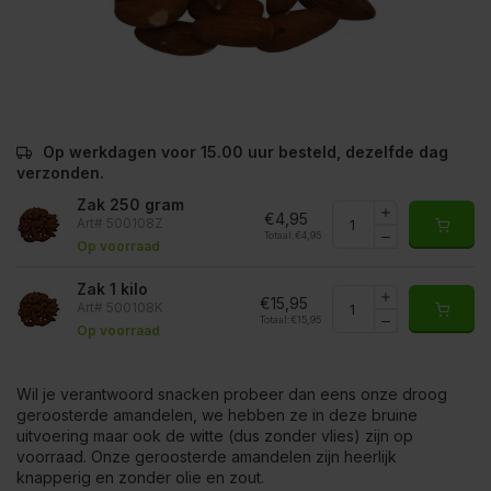
Op werkdagen voor 15.00 uur besteld, dezelfde dag
verzonden.
Zak 250 gram
€4,95
Art# 500108Z
Totaal:
€4,95
Op voorraad
Zak 1 kilo
€15,95
Art# 500108K
Totaal:
€15,95
Op voorraad
Wil je verantwoord snacken probeer dan eens onze droog
geroosterde amandelen, we hebben ze in deze bruine
uitvoering maar ook de witte (dus zonder vlies) zijn op
voorraad. Onze geroosterde amandelen zijn heerlijk
knapperig en zonder olie en zout.