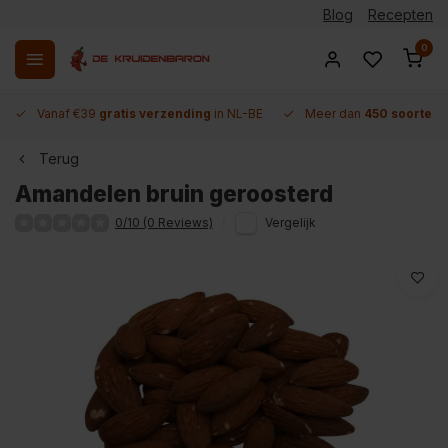
Blog
Recepten
0
Vanaf €39
gratis verzending
in NL-BE
Meer dan
450 soorten 
Terug
Amandelen bruin geroosterd
0/10 (0 Reviews)
Vergelijk