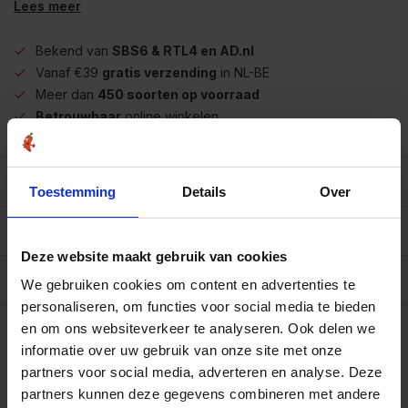
Lees meer
Bekend van
SBS6 & RTL4 en AD.nl
Vanaf €39
gratis verzending
in NL-BE
Meer dan
450 soorten op voorraad
Betrouwbaar
online winkelen
Beschrijving
Toestemming
Details
Over
Reviews
0/10
Deze website maakt gebruik van cookies
Allergenen/voedingswaarden per 100 gram
We gebruiken cookies om content en advertenties te
personaliseren, om functies voor social media te bieden
Op werkdagen voor 15.00 uur besteld, dezelfde dag
en om ons websiteverkeer te analyseren. Ook delen we
verzonden.
informatie over uw gebruik van onze site met onze
Zak 250 gram
€4,95
partners voor social media, adverteren en analyse. Deze
Art# 500108Z
Totaal:
€4,95
Op voorraad
partners kunnen deze gegevens combineren met andere