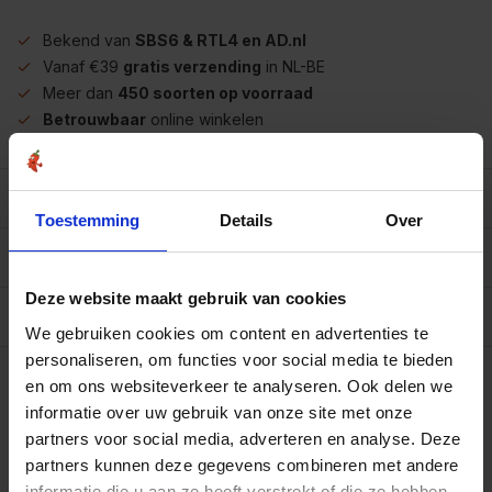
Bekend van
SBS6 & RTL4 en AD.nl
Vanaf €39
gratis verzending
in NL-BE
Meer dan
450 soorten op voorraad
Betrouwbaar
online winkelen
Beschrijving
Toestemming
Details
Over
Reviews
0/10
Deze website maakt gebruik van cookies
Allergenen/voedingswaarden per 100 gram
We gebruiken cookies om content en advertenties te
Op werkdagen voor 15.00 uur besteld, dezelfde dag
personaliseren, om functies voor social media te bieden
verzonden.
en om ons websiteverkeer te analyseren. Ook delen we
Zak 250 gram
informatie over uw gebruik van onze site met onze
€4,95
Art# 500105Z
partners voor social media, adverteren en analyse. Deze
Totaal:
€4,95
Op voorraad
partners kunnen deze gegevens combineren met andere
informatie die u aan ze heeft verstrekt of die ze hebben