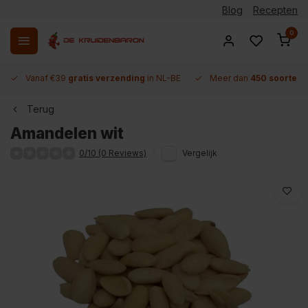
Blog
Recepten
0
Vanaf €39
gratis verzending
in NL-BE
Meer dan
450 soorten 
Terug
Amandelen wit
0/10 (0 Reviews)
Vergelijk