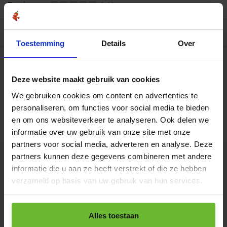
Reviews
0/10
Allergenen/voedingswaarden per 100 gram
Toestemming
Details
Over
Op werkdagen voor 15.00 uur besteld, dezelfde dag
verzonden.
Strooibus 200 gram
Deze website maakt gebruik van cookies
€6,25
Art# 15502Z
Totaal:
€6,25
We gebruiken cookies om content en advertenties te
Op voorraad
personaliseren, om functies voor social media te bieden
Zak 1 kilo
en om ons websiteverkeer te analyseren. Ook delen we
€20,95
Art# 15502K
Totaal:
€20,95
informatie over uw gebruik van onze site met onze
Op voorraad
partners voor social media, adverteren en analyse. Deze
partners kunnen deze gegevens combineren met andere
Kunnen we je helpen?
informatie die u aan ze heeft verstrekt of die ze hebben
verzameld op basis van uw gebruik van hun services.
+31180396467
Alles toestaan
info@dekruidenbaron.nl