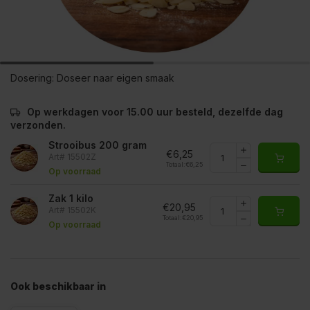
Dosering:
Doseer naar eigen smaak
Op werkdagen voor 15.00 uur besteld, dezelfde dag
verzonden.
Strooibus 200 gram
€6,25
Art# 15502Z
Totaal:
€6,25
Op voorraad
Zak 1 kilo
€20,95
Art# 15502K
Totaal:
€20,95
Op voorraad
Ook beschikbaar in