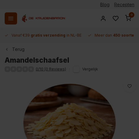
Blog
Recepten
0
Vanaf €39
gratis verzending
in NL-BE
Meer dan
450 soorten 
Terug
Amandelschaafsel
0/10 (0 Reviews)
Vergelijk