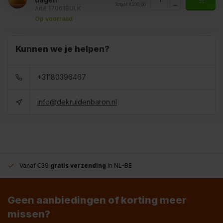
Totaal:
€210,00
Art# 17061BULK
Op voorraad
Kunnen we je helpen?
+31180396467
info@dekruidenbaron.nl
Vanaf €39
gratis verzending
in NL-BE
Geen aanbiedingen of korting meer
missen?