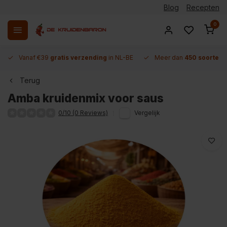
Blog
Recepten
0
Vanaf €39
gratis verzending
in NL-BE
Meer dan
450 soorten 
Terug
Amba kruidenmix voor saus
0/10 (0 Reviews)
Vergelijk