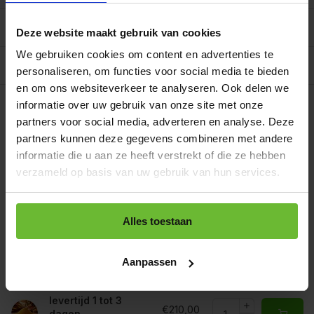
Reviews
0/10
Deze website maakt gebruik van cookies
We gebruiken cookies om content en advertenties te
Allergenen/voedingswaarden per 100 gram
personaliseren, om functies voor social media te bieden
en om ons websiteverkeer te analyseren. Ook delen we
Op werkdagen voor 15.00 uur besteld, dezelfde dag
verzonden.
informatie over uw gebruik van onze site met onze
Gratis verzending
partners voor social media, adverteren en analyse. Deze
Zakje 85 gram
€2,95
Art# 17061S
partners kunnen deze gegevens combineren met andere
Totaal:
€2,95
Op voorraad
informatie die u aan ze heeft verstrekt of die ze hebben
verzameld op basis van uw gebruik van hun services.
Strooibus 250 gram
€5,95
Art# 17061Z
Totaal:
€5,95
Op voorraad
Alles toestaan
Zak 1 kilo
€14,50
Art# 17061K
Totaal:
€14,50
Op voorraad
Aanpassen
Baal a 20 kilo
levertijd 1 tot 3
€210,00
dagen