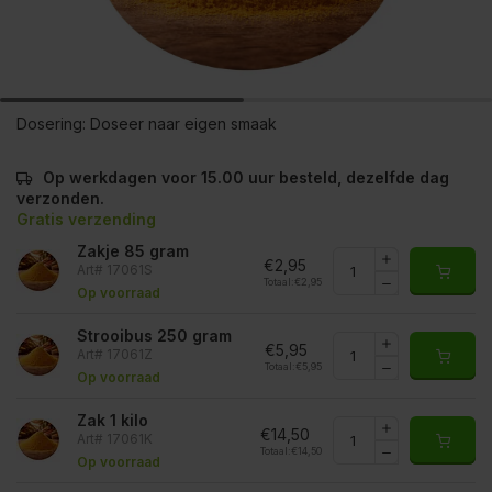
Dosering:
Doseer naar eigen smaak
Op werkdagen voor 15.00 uur besteld, dezelfde dag
verzonden.
Gratis verzending
Zakje 85 gram
€2,95
Art# 17061S
Totaal:
€2,95
Op voorraad
Strooibus 250 gram
€5,95
Art# 17061Z
Totaal:
€5,95
Op voorraad
Zak 1 kilo
€14,50
Art# 17061K
Totaal:
€14,50
Op voorraad