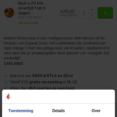
Baal a 20 kilo
levertijd 1 tot 3
€210,00
dagen
Totaal:
€210,00
Art# 17061BULK
Op voorraad
Indiase Amba saus is een veelgeprezen delicatesse uit de
keuken van Gujarat, India. Het combineert de zoetheid van
rijpe mango's met een pittige kick van kruiden, resulterend in
een saus die je smaakpapillen doet dansen van vreugde. Eet
smakelijk!
Lees meer
Bekend van
SBS6 & RTL4 en AD.nl
Vanaf €39
gratis verzending
in NL-BE
Meer dan
450 soorten op voorraad
Betrouwbaar
online winkelen
Toestemming
Details
Over
Beschrijving