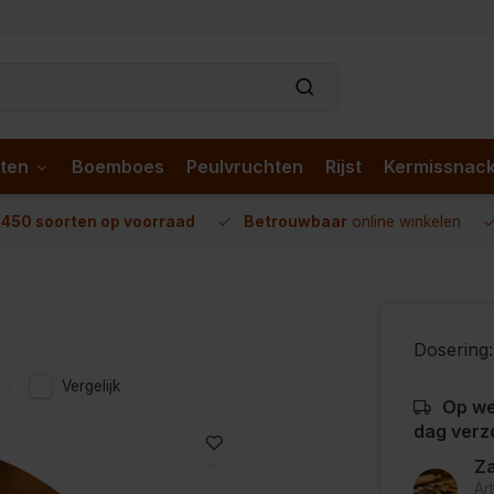
ten
Boemboes
Peulvruchten
Rijst
Kermissnac
n
450 soorten op voorraad
Betrouwbaar
online winkelen
Dosering:
Vergelijk
Op we
dag verz
Za
Ar