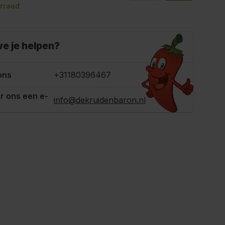
rraad
e je helpen?
ons
+31180396467
r ons een e-
info@dekruidenbaron.nl