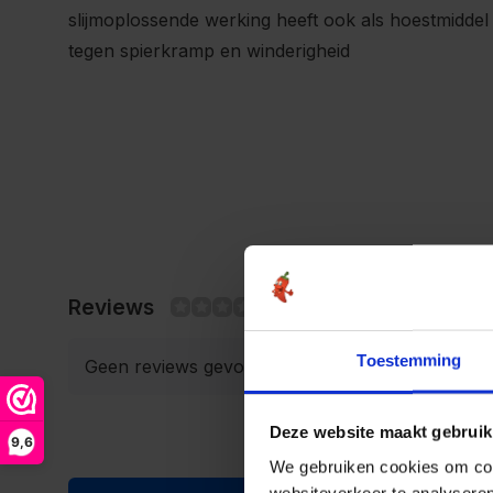
slijmoplossende werking heeft ook als hoestmiddel
tegen spierkramp en winderigheid
Reviews
0/10
Toestemming
Geen reviews gevonden
Deze website maakt gebruik
9,6
We gebruiken cookies om cont
websiteverkeer te analyseren