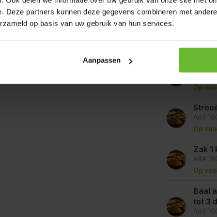
e. Deze partners kunnen deze gegevens combineren met andere i
erzameld op basis van uw gebruik van hun services.
Op werkda
verzonden.
Aanpassen
Zakje
Art# 16
Op voo
Stroo
Art# 16
Op voo
Zak 1 
Art# 16
Op voo
Baal a
tot 3
Art# 1