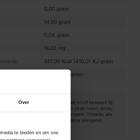
0,00 gram
14,60 gram
0,04 gram
16.00 mg
 waarde:
337,00 Kcal 1410,01 KJ gram
Geen allergenen
Over
 van de Kruidenbaron worden verpakt en/of bewaard bij
r men ook producten met allergenen zoals noten, pinda,
rij, gluten, sesam, soja en sulfiet verwerkt. Ondanks alle
gen is het mogelijk dat producten deze allergenen
ten.
 media te bieden en om ons
ze partners voor social