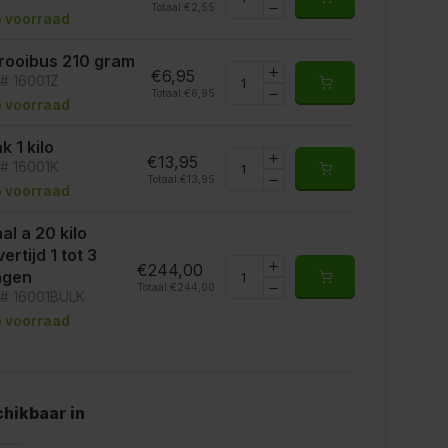
Totaal:
€2,55
 voorraad
rooibus 210 gram
€6,95
t# 16001Z
Totaal:
€6,95
 voorraad
k 1 kilo
€13,95
t# 16001K
Totaal:
€13,95
 voorraad
al a 20 kilo
vertijd 1 tot 3
€244,00
agen
Totaal:
€244,00
t# 16001BULK
 voorraad
hikbaar in