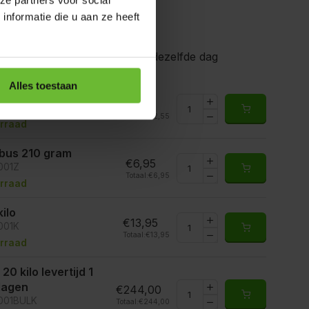
nformatie die u aan ze heeft
gen voor 15.00 uur besteld, dezelfde dag
Alles toestaan
 50 gram
€2,55
001S
Totaal:
€2,55
rraad
ibus 210 gram
€6,95
001Z
Totaal:
€6,95
rraad
kilo
€13,95
001K
Totaal:
€13,95
rraad
 20 kilo levertijd 1
 dagen
€244,00
6001BULK
Totaal:
€244,00