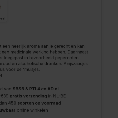
heel
ft een heerlijk aroma aan je gerecht en kan
t een medicinale werking hebben. Daarnaast
js toegepast in bijvoorbeeld pepernoten,
brood en alcoholische dranken. Anijszaadjes
sis voor de 'muisjes.
er
nd van
SBS6 & RTL4 en AD.nl
 €39
gratis verzending
in NL-BE
 dan
450 soorten op voorraad
ouwbaar
online winkelen