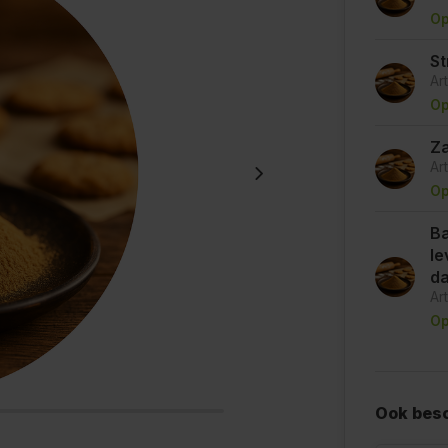
Op
St
Ar
Op
Za
Ar
Op
Ba
le
d
Ar
Op
Ook besc