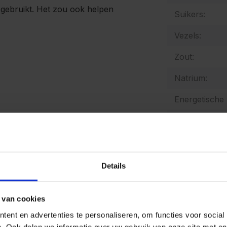
 gebruikt. Het zou ook helpen
Suikers:
Vezels:
Zout:
Natrium:
Energetische
Allergenen:
Details
De producten
bedrijven waa
mosterd, selde
goede voorzor
 van cookies
kunnen bevat
ent en advertenties te personaliseren, om functies voor social
. Ook delen we informatie over uw gebruik van onze site met on