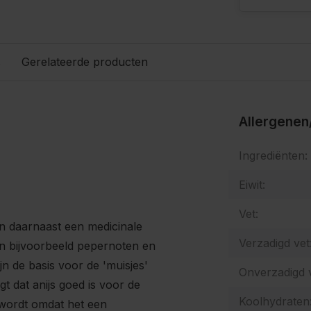
s
Gerelateerde producten
Allergenen
Ingrediënten:
Eiwit:
Vet:
an daarnaast een medicinale
Verzadigd vet
in bijvoorbeeld pepernoten en
jn de basis voor de 'muisjes'
Onverzadigd v
gt dat anijs goed is voor de
Koolhydraten
 wordt omdat het een