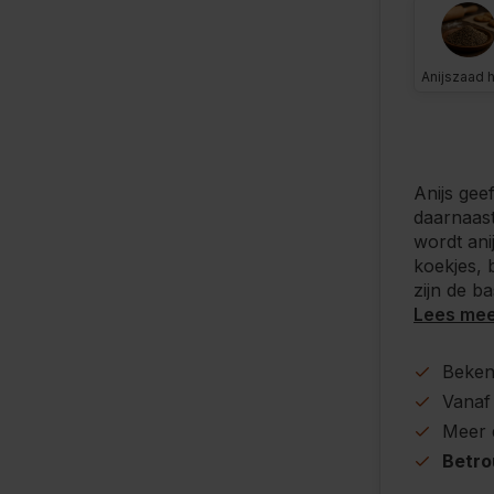
Anijszaad 
Anijs gee
daarnaas
wordt ani
koekjes, 
zijn de ba
Lees me
Beke
Vanaf
Meer
Betr