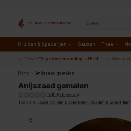
Kruiden & Specerijen
Sauzen
Thee
No
 AD.nl
Vanaf €39
gratis verzending
in NL-BE
Meer da
Home
Anijszaad gemalen
Anijszaad gemalen
0/10 (0 Reviews)
Toon alle:
Losse kruiden & specerijen
,
Kruiden & Specerijen