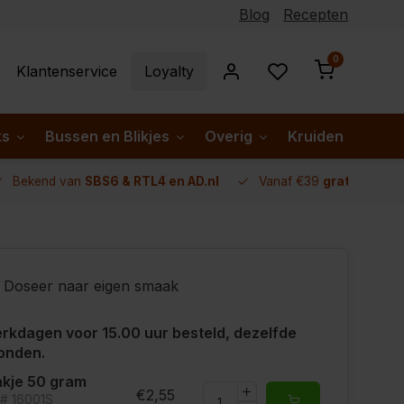
Blog
Recepten
0
Klantenservice
Loyalty
ks
Bussen en Blikjes
Overig
Kruiden per lan
Bekend van
SBS6 & RTL4 en AD.nl
Vanaf €39
gratis verze
Doseer naar eigen smaak
rkdagen voor 15.00 uur besteld, dezelfde
onden.
kje 50 gram
€2,55
t# 16001S