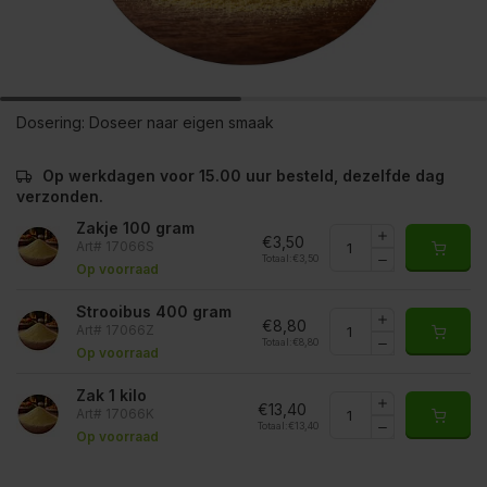
Dosering:
Doseer naar eigen smaak
Op werkdagen voor 15.00 uur besteld, dezelfde dag
verzonden.
Zakje 100 gram
€3,50
Art# 17066S
Totaal:
€3,50
Op voorraad
Strooibus 400 gram
€8,80
Art# 17066Z
Totaal:
€8,80
Op voorraad
Zak 1 kilo
€13,40
Art# 17066K
Totaal:
€13,40
Op voorraad