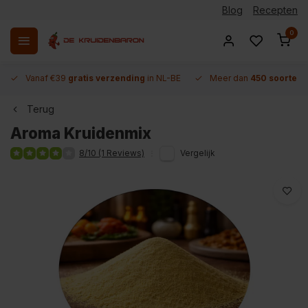
Blog
Recepten
0
Vanaf €39
gratis verzending
in NL-BE
Meer dan
450 soorten 
Terug
Aroma Kruidenmix
8/10 (1 Reviews)
Vergelijk