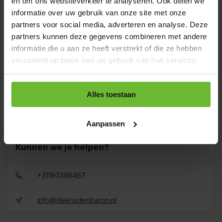
en om ons websiteverkeer te analyseren. Ook delen we
verzonden.
informatie over uw gebruik van onze site met onze
Zakje 100 gram
partners voor social media, adverteren en analyse. Deze
€3,50
Art# 17066S
partners kunnen deze gegevens combineren met andere
Totaal:
€3,50
Op voorraad
informatie die u aan ze heeft verstrekt of die ze hebben
verzameld op basis van uw gebruik van hun services.
Strooibus 400 gram
€8,80
Art# 17066Z
Totaal:
€8,80
Op voorraad
Alles toestaan
Zak 1 kilo
€13,40
Art# 17066K
Totaal:
€13,40
Op voorraad
Aanpassen
Kunnen we je helpen?
+31180396467
info@dekruidenbaron.nl