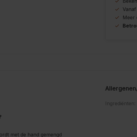
Beke
Vanaf
Meer
Betr
s
Allergenen
Ingrediënten:
?
ordt met de hand gemengd