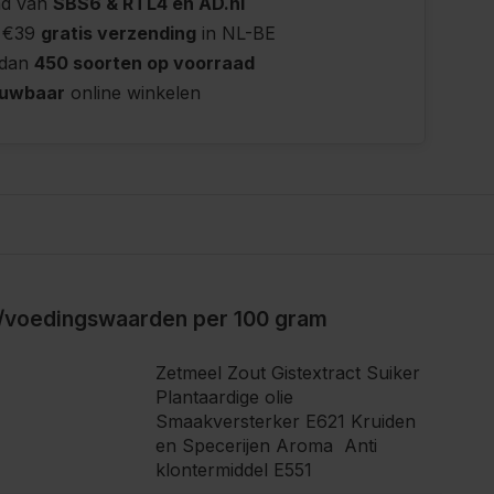
nd van
SBS6 & RTL4 en AD.nl
 €39
gratis verzending
in NL-BE
 dan
450 soorten op voorraad
ouwbaar
online winkelen
/voedingswaarden per 100 gram
Zetmeel Zout Gistextract Suiker
Plantaardige olie
Smaakversterker E621 Kruiden
en Specerijen Aroma Anti
klontermiddel E551