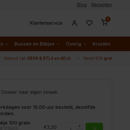
Blog
Recepten
0
Klantenservice
ks
Bussen en Blikjes
Overig
Kruiden per lan
Bekend van
SBS6 & RTL4 en AD.nl
Vanaf €39
gratis verze
Doseer naar eigen smaak
rkdagen voor 15.00 uur besteld, dezelfde
onden.
kje 100 gram
€3,50
t# 17066S