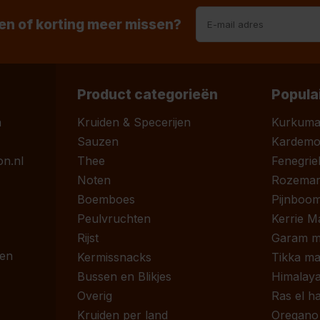
n of korting meer missen?
Product categorieën
Popula
n
Kruiden & Specerijen
Kurkum
Sauzen
Kardem
n.nl
Thee
Fenegrie
Noten
Rozemari
Boemboes
Pijnboom
Peulvruchten
Kerrie M
Rijst
Garam m
 en
Kermissnacks
Tikka ma
Bussen en Blikjes
Himalaya
Overig
Ras el h
Kruiden per land
Oregano