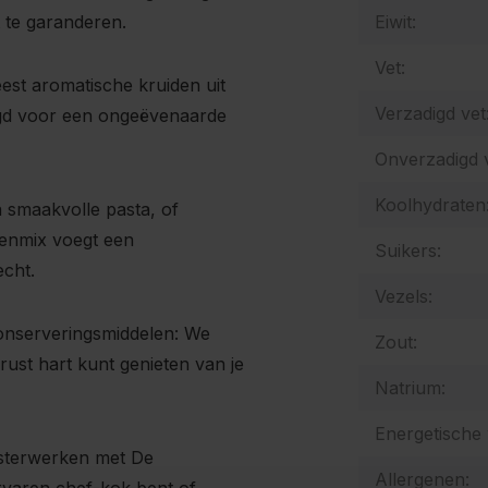
 te garanderen.
Eiwit:
Vet:
st aromatische kruiden uit
Verzadigd vet
gd voor een ongeëvenaarde
Onverzadigd v
Koolhydraten
n smaakvolle pasta, of
denmix voegt een
Suikers:
cht.
Vezels:
onserveringsmiddelen: We
Zout:
rust hart kunt genieten van je
Natrium:
Energetische
eesterwerken met De
Allergenen: