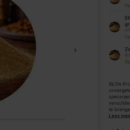
Op
St
g
Ar
Op
Za
Ar
Op
Bij De Kr
onvergetel
specerije
verschill
te brenge
Lees me