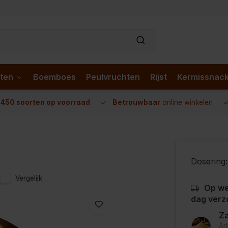
ten
Boemboes
Peulvruchten
Rijst
Kermissnac
n
450 soorten op voorraad
Betrouwbaar
online winkelen
Dosering:
Vergelijk
Op we
dag verz
Za
Ar