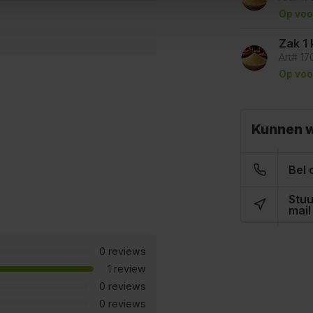
Op voo
Zak 1 
Art# 1
Op voo
Kunnen w
Bel 
Stuu
mail
0 reviews
1 review
0 reviews
0 reviews