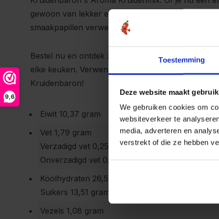
Kruidenbaron's Aroma Kruidenmix. Of je nu een e
gewoon van lekker eten houdt, deze kruidenmix zal
smaakpapillen verwennen.
Bestel nu en ontdek zelf waarom onze Aroma Krui
Toestemming
elke keuken. Verwen jezelf en je gasten met onverg
Kruidenbaron!
Deze website maakt gebruik
9,6
We gebruiken cookies om cont
Eiwit 10,37 gram
websiteverkeer te analyseren
media, adverteren en analys
Vet 1,79 gram
verstrekt of die ze hebben v
Verzadigd vet 0,25 gram
Onverzadigd vet 0,03 gram
Koolhydraten 26,59 gram
Suikers 13,51 gram
Vezels 1,08 gram