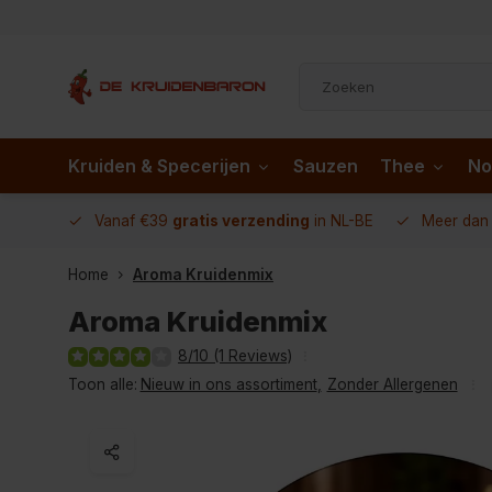
Kruiden & Specerijen
Sauzen
Thee
No
 AD.nl
Vanaf €39
gratis verzending
in NL-BE
Meer da
Home
Aroma Kruidenmix
Aroma Kruidenmix
8/10 (1 Reviews)
Toon alle:
Nieuw in ons assortiment
,
Zonder Allergenen