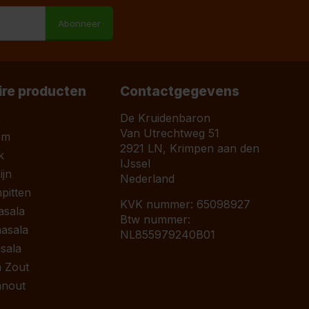
Abonneer
ire producten
Contactgegevens
a
De Kruidenbaron
Van Utrechtweg 51
om
2921 LN, Krimpen aan den
k
IJssel
jn
Nederland
pitten
KVK nummer: 65098927
asala
Btw nummer:
asala
NL855979240B01
sala
 Zout
anout