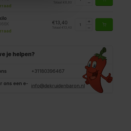
Totaal:
€8,80
rraad
kilo
€13,40
7066K
Totaal:
€13,40
rraad
e je helpen?
ons
+31180396467
r ons een e-
info@dekruidenbaron.nl