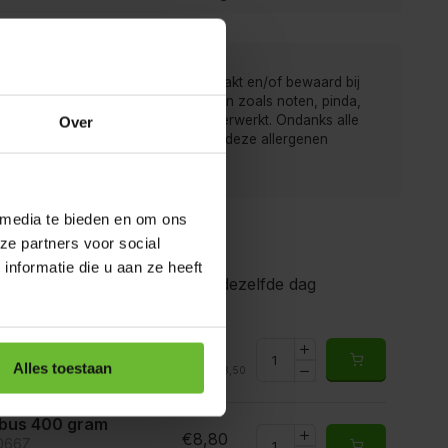
 van de Kruidenbaron worden verpakt en/of bewaard bij
r men ook producten met allergenen zoals noten, pinda,
rij, gluten, sesam, soja en sulfiet verwerkt. Ondanks alle
Over
gen is het mogelijk dat producten deze allergenen
ten.
 media te bieden en om ons
ze partners voor social
nformatie die u aan ze heeft
gen voor 15.00 uur besteld, dezelfde dag
 100 gram
€3,50
7066S
Alles toestaan
Totaal:
€3,50
rraad
ibus 400 gram
€8,80
7066Z