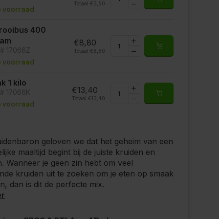
Totaal:
€3,50
 voorraad
rooibus 400
ram
€8,80
t# 17066Z
Totaal:
€8,80
 voorraad
k 1 kilo
€13,40
t# 17066K
Totaal:
€13,40
 voorraad
uidenbaron geloven we dat het geheim van een
ijke maaltijd begint bij de juiste kruiden en
n. Wanneer je geen zin hebt om veel
ende kruiden uit te zoeken om je eten op smaak
n, dan is dit de perfecte mix.
er