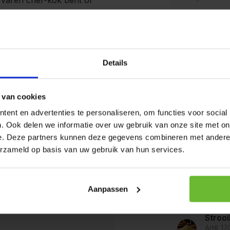
rvaren chef-kok bent of
 je inspireren en je
De producten
bedrijven waa
denmix een must-have is in
mosterd, selde
Details
goede voorzor
etelijke smaken, alleen bij De
kunnen bevat
 van cookies
ent en advertenties te personaliseren, om functies voor social
. Ook delen we informatie over uw gebruik van onze site met on
e. Deze partners kunnen deze gegevens combineren met andere i
Op werkda
erzameld op basis van uw gebruik van hun services.
verzonden.
Zakje
Art# 1
Aanpassen
Op voo
Stroo
Art# 1