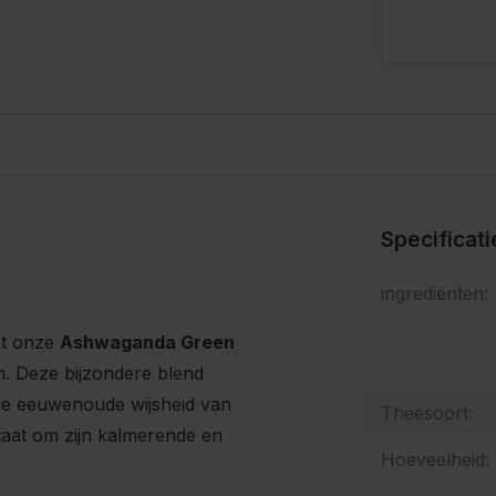
s
Specificat
ingrediënten:
et onze
Ashwaganda Green
. Deze bijzondere blend
e eeuwenoude wijsheid van
Theesoort:
taat om zijn kalmerende en
Hoeveelheid: