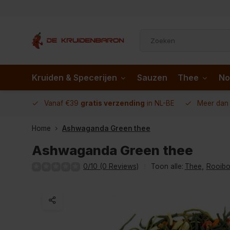
Kruiden & Specerijen
Sauzen
Thee
No
 AD.nl
Vanaf €39
gratis verzending
in NL-BE
Meer da
Home
Ashwaganda Green thee
Ashwaganda Green thee
0/10 (0 Reviews)
Toon alle:
Thee
,
Rooibo