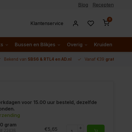
Blog
Recepten
0
Klantenservice
ks
Bussen en Blikjes
Overig
Kruiden per lan
Bekend van
SBS6 & RTL4 en AD.nl
Vanaf €39
gratis verze
rkdagen voor 15.00 uur besteld, dezelfde
onden.
erzending
00 gram
€5,65
t# 22438