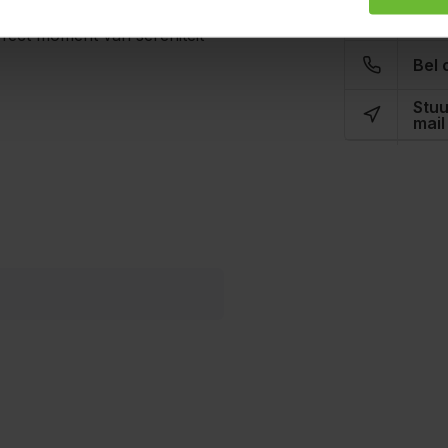
Kunnen w
 in de middag of een
fect moment van sereniteit
Bel 
Stuu
mail