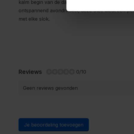
kalm begin van de dag, een verfrissende oppepper
ontspannend avondritueel, deze thee biedt een per
met elke slok.
Reviews
0/10
Geen reviews gevonden
Je beoordeling toevoegen