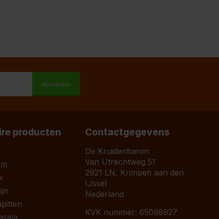
M
Abonneer
ire producten
Contactgegevens
a
De Kruidenbaron
Van Utrechtweg 51
om
2921 LN, Krimpen aan den
k
IJssel
jn
Nederland
pitten
KVK nummer: 65098927
asala