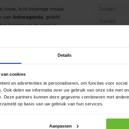
e frisse, licht bloemige smaak
Graden:
en van
Ashwaganda
, geliefd
Trektijd:
het lichaam en de geest in
enten van rust in de hectiek
Theesmaak:
Op werkda
Details
ubtiel zoete, aardse
verzonden.
Gr
 de krachtige kick van
100 g
 tintelende afdronk. Deze
 van cookies
Art# 2
leen heerlijk verfrissend,
ent en advertenties te personaliseren, om functies voor social
Op voo
mmuunsysteem en algehele
. Ook delen we informatie over uw gebruik van onze site met on
1 kilo
e. Deze partners kunnen deze gegevens combineren met andere i
Art# 22
erzameld op basis van uw gebruik van hun services.
Op voo
iedereen die op zoek is naar
 je nu behoefte hebt aan een
Aanpassen