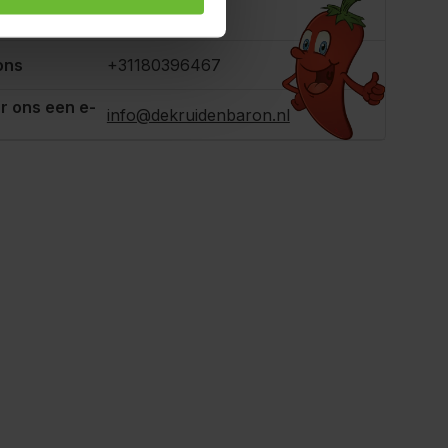
e je helpen?
ons
+31180396467
r ons een e-
info@dekruidenbaron.nl