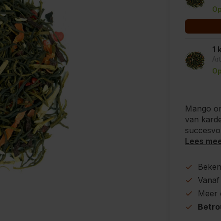
Op
1 
Ar
Op
Mango ont
van karde
succesvol
Lees me
Beke
Vanaf
Meer
Betr