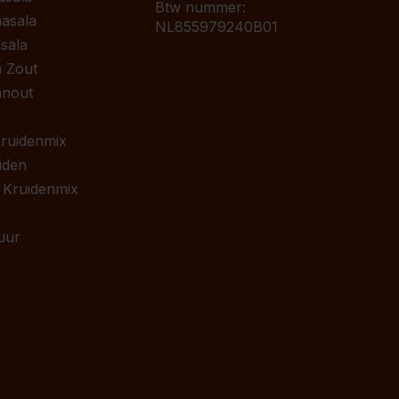
Btw nummer:
asala
NL855979240B01
sala
 Zout
anout
 Kruidenmix
iden
 Kruidenmix
uur