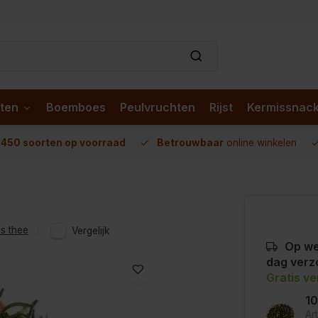
ten
Boemboes
Peulvruchten
Rijst
Kermissnac
n
450 soorten op voorraad
Betrouwbaar
online winkelen
s thee
Vergelijk
Op we
dag verz
Gratis v
1
Ar