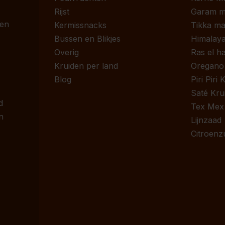
Rijst
Garam m
 en
Kermissnacks
Tikka ma
Bussen en Blikjes
Himalaya
Overig
Ras el h
Kruiden per land
Oregano
Blog
Piri Piri
Saté Kru
d
Tex Mex
n
Lijnzaad
Citroenz