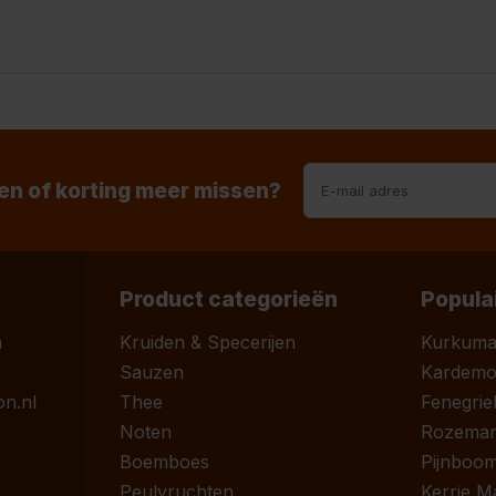
n of korting meer missen?
Product categorieën
Popula
n
Kruiden & Specerijen
Kurkum
Sauzen
Kardem
n.nl
Thee
Fenegrie
Noten
Rozemari
Boemboes
Pijnboom
Peulvruchten
Kerrie M