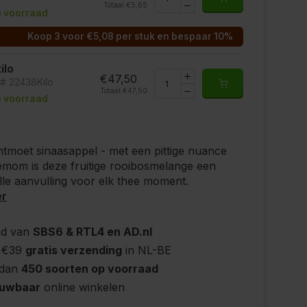
Totaal:
€5,65
 voorraad
Koop 3 voor €5,08 per stuk en bespaar 10%
kilo
€47,50
t# 22438Kilo
Totaal:
€47,50
 voorraad
moet sinaasappel - met een pittige nuance
mom is deze fruitige rooibosmelange een
le aanvulling voor elk thee moment.
er
nd van
SBS6 & RTL4 en AD.nl
 €39
gratis verzending
in NL-BE
 dan
450 soorten op voorraad
ouwbaar
online winkelen