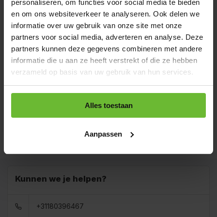
Zakje 60 gram
personaliseren, om functies voor social media te bieden
€2,40
Art# 15510S
en om ons websiteverkeer te analyseren. Ook delen we
Totaal:
€2,40
Op voorraad
informatie over uw gebruik van onze site met onze
partners voor social media, adverteren en analyse. Deze
Strooibus 250 gram
€5,75
Art# 15510Z
partners kunnen deze gegevens combineren met andere
Totaal:
€5,75
Op voorraad
informatie die u aan ze heeft verstrekt of die ze hebben
verzameld op basis van uw gebruik van hun services.
Zak 1 kilo
€9,05
Art# 15510K
Totaal:
€9,05
Op voorraad
Alles toestaan
Baal a 20 kilo
levertijd 1 tot 3
€230,00
dagen
Aanpassen
Totaal:
€230,00
Art# 15510BULK
Op voorraad
Kunnen we je helpen?
+31180396467