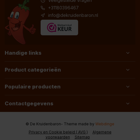
Veelgestelde vragen
+31180396467
info@dekruidenbaron.nl
Handige links
Product categorieën
Populaire producten
Contactgegevens
© De Kruidenbaron
- Theme made by
Webdinge
Privacy en Cookie beleid ( AVG )
Algemene
voorwaarden
Sitemap