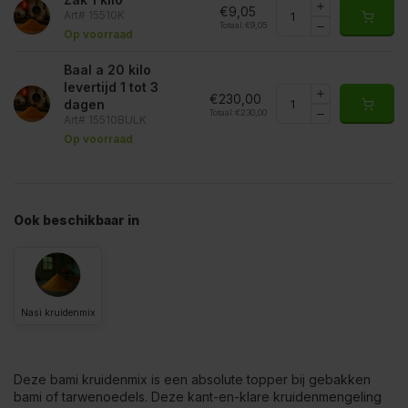
€9,05
Art# 15510K
Totaal:
€9,05
Op voorraad
Baal a 20 kilo
levertijd 1 tot 3
€230,00
dagen
Totaal:
€230,00
Art# 15510BULK
Op voorraad
Ook beschikbaar in
Nasi kruidenmix
Deze bami kruidenmix is een absolute topper bij gebakken
bami of tarwenoedels. Deze kant-en-klare kruidenmengeling