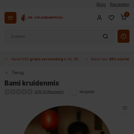
Blog
Recepten
0
Vanaf €39
gratis verzending
in NL-BE
Meer dan
450 soorten 
Terug
Bami kruidenmix
0/10 (0 Reviews)
Vergelijk