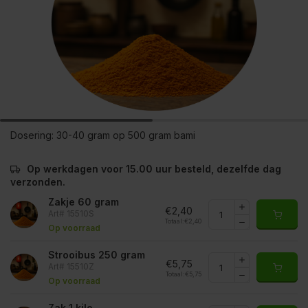
Dosering:
30-40 gram op 500 gram bami
Op werkdagen voor 15.00 uur besteld, dezelfde dag
verzonden.
Zakje 60 gram
€2,40
Art# 15510S
Totaal:
€2,40
Op voorraad
Strooibus 250 gram
€5,75
Art# 15510Z
Totaal:
€5,75
Op voorraad
Zak 1 kilo