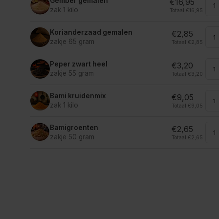
Gember gemalen
€16,95
zak 1 kilo
Totaal:
€16,95
Korianderzaad gemalen
€2,85
zakje 65 gram
Totaal:
€2,85
Peper zwart heel
€3,20
zakje 55 gram
Totaal:
€3,20
Bami kruidenmix
€9,05
zak 1 kilo
Totaal:
€9,05
Bamigroenten
€2,65
zakje 50 gram
Totaal:
€2,65