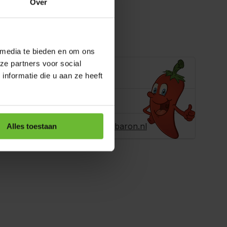
Over
ling toevoegen
 media te bieden en om ons
ze partners voor social
e je helpen?
nformatie die u aan ze heeft
ons
+31180396467
r ons een e-
info@dekruidenbaron.nl
Alles toestaan