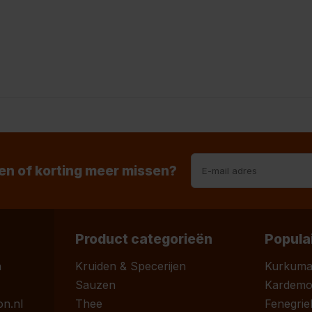
n of korting meer missen?
Product categorieën
Popula
n
Kruiden & Specerijen
Kurkum
Sauzen
Kardem
n.nl
Thee
Fenegrie