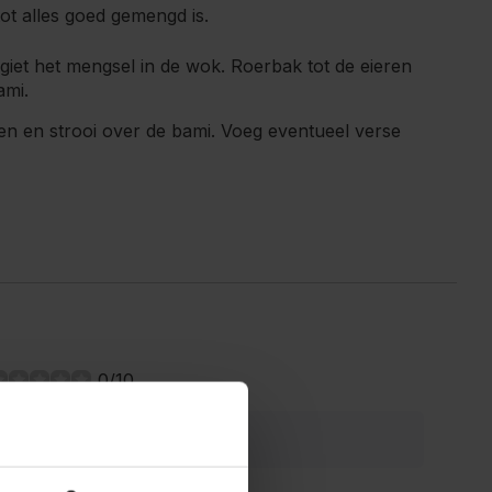
ot alles goed gemengd is.
giet het mengsel in de wok. Roerbak tot de eieren
ami.
n en strooi over de bami. Voeg eventueel verse
0/10
ws gevonden