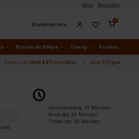
Blog
Recepten
0
Klantenservice
ks
Bussen en Blikjes
Overig
Kruiden per lan
Bekend van
SBS6 & RTL4 en AD.nl
Vanaf €39
gratis verze
Voorbereiding: 10 Minuten
Kook tijd: 20 Minuten
Totale tijd: 30 Minuten
rtel,