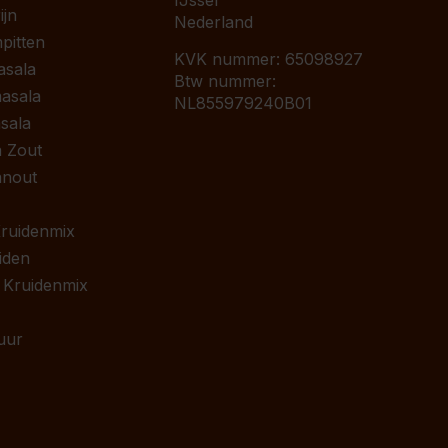
IJssel
jn
Nederland
pitten
KVK nummer: 65098927
asala
Btw nummer:
asala
NL855979240B01
sala
 Zout
anout
 Kruidenmix
iden
 Kruidenmix
uur