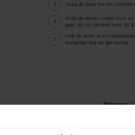
5
Voeg de bami toe en roerbak t
Kluts de eieren in een kom en 
6
gaar zijn en verdeel over de b
Hak de lente-ui en cashewnote
7
koriander toe als garnering.
Reviews
Geen revie