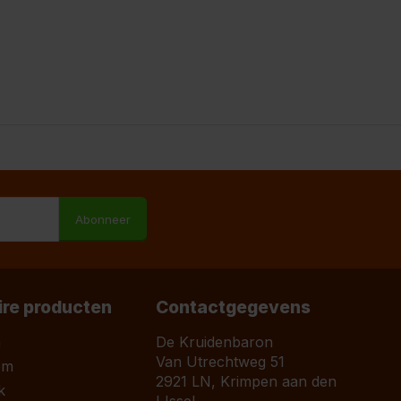
M
Abonneer
ire producten
Contactgegevens
a
De Kruidenbaron
Van Utrechtweg 51
om
2921 LN, Krimpen aan den
k