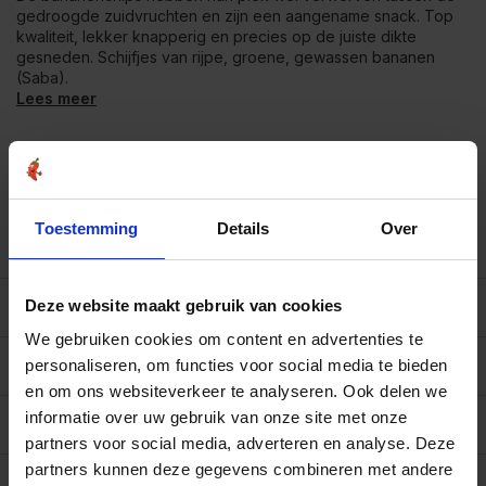
gedroogde zuidvruchten en zijn een aangename snack. Top
kwaliteit, lekker knapperig en precies op de juiste dikte
gesneden. Schijfjes van rijpe, groene, gewassen bananen
(Saba).
Lees meer
Bekend van
SBS6 & RTL4 en AD.nl
Vanaf €39
gratis verzending
in NL-BE
Meer dan
450 soorten op voorraad
Toestemming
Details
Over
Betrouwbaar
online winkelen
Deze website maakt gebruik van cookies
Beschrijving
We gebruiken cookies om content en advertenties te
Reviews
personaliseren, om functies voor social media te bieden
0/10
en om ons websiteverkeer te analyseren. Ook delen we
informatie over uw gebruik van onze site met onze
Allergenen/voedingswaarden per 100 gram
partners voor social media, adverteren en analyse. Deze
Op werkdagen voor 15.00 uur besteld, dezelfde dag
partners kunnen deze gegevens combineren met andere
verzonden.