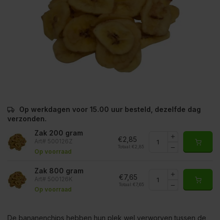
Op werkdagen voor 15.00 uur besteld, dezelfde dag
verzonden.
Zak 200 gram
€2,85
Art# 500126Z
Totaal:
€2,85
Op voorraad
Zak 800 gram
€7,65
Art# 500126K
Totaal:
€7,65
Op voorraad
De bananenchips hebben hun plek wel verworven tussen de