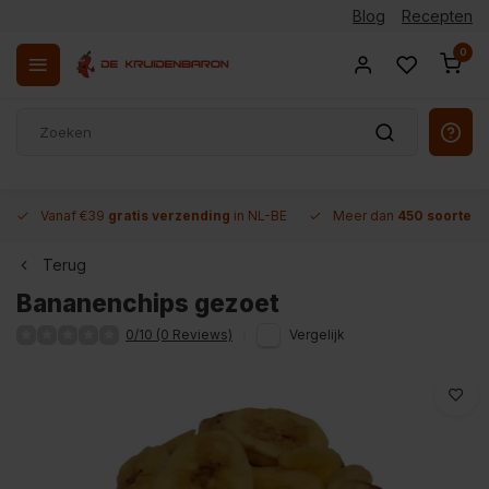
Blog
Recepten
0
Vanaf €39
gratis verzending
in NL-BE
Meer dan
450 soorten 
Terug
Bananenchips gezoet
0/10 (0 Reviews)
Vergelijk