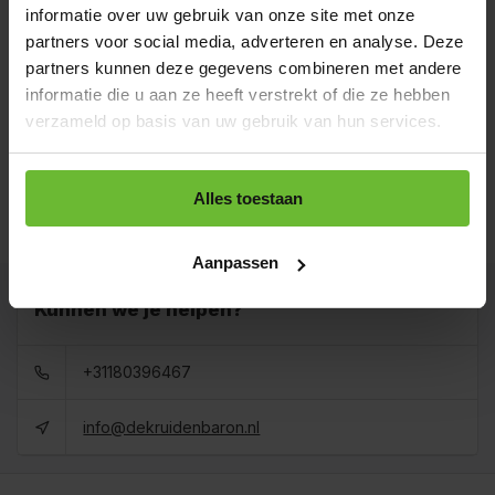
€4,55
Art# 16004Z
informatie over uw gebruik van onze site met onze
Totaal:
€4,55
Op voorraad
partners voor social media, adverteren en analyse. Deze
partners kunnen deze gegevens combineren met andere
Zak 1 kilo
€32,95
Art# 16004K
informatie die u aan ze heeft verstrekt of die ze hebben
Totaal:
€32,95
Op voorraad
verzameld op basis van uw gebruik van hun services.
Baal a 10 kilo
levertijd 1 tot 3
€375,00
Alles toestaan
dagen
Totaal:
€375,00
Art# 16004BULK
Op voorraad
Aanpassen
Kunnen we je helpen?
+31180396467
info@dekruidenbaron.nl