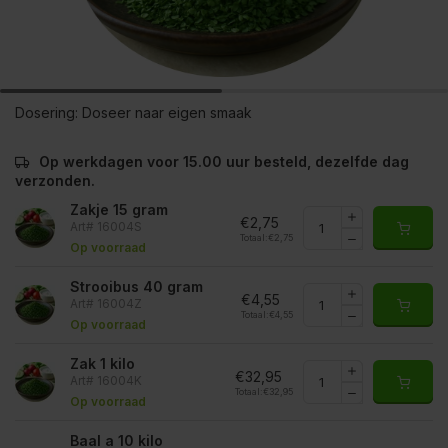
Dosering:
Doseer naar eigen smaak
Op werkdagen voor 15.00 uur besteld, dezelfde dag
verzonden.
Zakje 15 gram
€2,75
Art# 16004S
Totaal:
€2,75
Op voorraad
Strooibus 40 gram
€4,55
Art# 16004Z
Totaal:
€4,55
Op voorraad
Zak 1 kilo
€32,95
Art# 16004K
Totaal:
€32,95
Op voorraad
Baal a 10 kilo