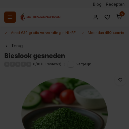
Blog
Recepten
0
Vanaf €39
gratis verzending
in NL-BE
Meer dan
450 soorten 
Terug
Bieslook gesneden
0/10 (0 Reviews)
Vergelijk