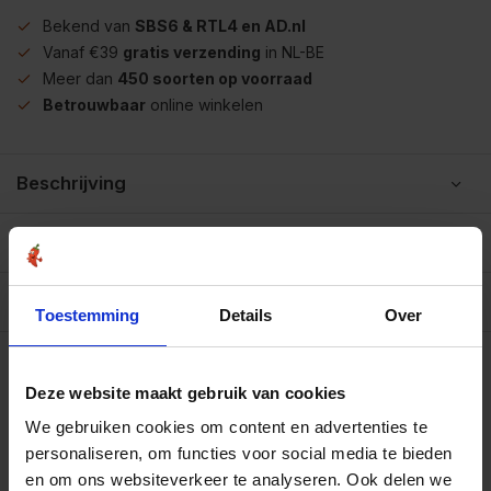
Bekend van
SBS6 & RTL4 en AD.nl
Vanaf €39
gratis verzending
in NL-BE
Meer dan
450 soorten op voorraad
Betrouwbaar
online winkelen
Beschrijving
Reviews
0/10
Allergenen/voedingswaarden per 100 gram
Toestemming
Details
Over
Op werkdagen voor 15.00 uur besteld, dezelfde dag
verzonden.
Deze website maakt gebruik van cookies
Zakje 15 gram
€2,75
Art# 16004S
We gebruiken cookies om content en advertenties te
Totaal:
€2,75
Op voorraad
personaliseren, om functies voor social media te bieden
en om ons websiteverkeer te analyseren. Ook delen we
Strooibus 40 gram