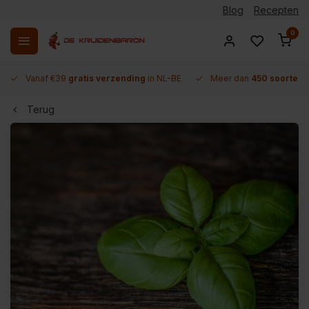
Blog
Recepten
0
Vanaf €39
gratis verzending
in NL-BE
Meer dan
450 soorten 
Terug