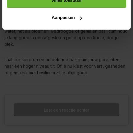
Alles toestaan
Hoe bewaar je basilicum voor gebruik in
eten?
Aanpassen
Verse basilicum bewaar je het best als een bosje in een glas
water, net als bloemen. Gedroogde of gemalen basilicum houd
je lang goed in een afgesloten potje op een koele, droge
plek.
Laat je inspireren en ontdek hoe basilicum jouw gerechten
naar een hoger niveau tilt. Of je nu kiest voor vers, gesneden
of gemalen: met basilicum zit je altijd goed.
Laat een reactie achter