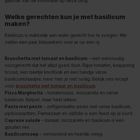
gebruik van de informatie op deze blog.
Welke gerechten kun je met basilicum
maken?
Basilicum is makkelijk aan ieder gerecht toe te voegen. We
zetten een paar klassiekers voor je op een rij:
Bruschetta met tomaat en basilicum
– een eenvoudig
voorgerecht dat het altijd goed doet. Rijpe tomaten, knapperig
brood, een beetje knoflook en een handje verse
basilicumblaadjes: meer heb je niet nodig. Bekijk ons recept
voor
bruschetta met tomaat en basilicum
.
Pizza Margherita
– tomatensaus, mozzarella en verse
basilicum. Simpel, maar heel lekker.
Pasta met pesto
– zelfgemaakte pesto met verse basilicum,
pijnboompitten, Parmezaan en olijfolie is een feest op je bord.
Caprese salade
– tomaat, mozzarella en basilicum is een
gouden mix.
Basilicumsoep
– verrassend en heerlijk romig.