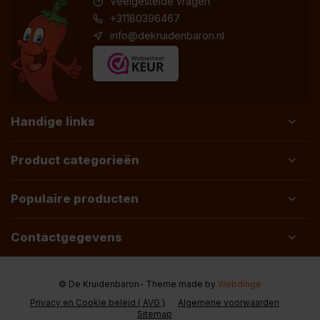
Veelgestelde vragen
+31180396467
info@dekruidenbaron.nl
Handige links
Product categorieën
Populaire producten
Contactgegevens
© De Kruidenbaron
- Theme made by
Webdinge
Privacy en Cookie beleid ( AVG )
Algemene voorwaarden
Sitemap