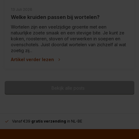
13 Juli 2026
Welke kruiden passen bij wortelen?
Wortelen zijn een veelzijdige groente met een
natuurlijke zoete smaak en een stevige bite. Je kunt ze
koken, roosteren, stoven of verwerken in soepen en
ovenschotels. Juist doordat wortelen van zichzelf al wat
zoetig zij...
Artikel verder lezen
Bekijk alle posts
Vanaf €39
gratis verzending
in NL-BE