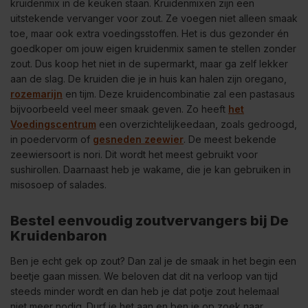
kruidenmix in de keuken staan. Kruidenmixen zijn een
uitstekende vervanger voor zout. Ze voegen niet alleen smaak
toe, maar ook extra voedingsstoffen. Het is dus gezonder én
goedkoper om jouw eigen kruidenmix samen te stellen zonder
zout. Dus koop het niet in de supermarkt, maar ga zelf lekker
aan de slag. De kruiden die je in huis kan halen zijn oregano,
rozemarijn
en tijm. Deze kruidencombinatie zal een pastasaus
bijvoorbeeld veel meer smaak geven. Zo heeft
het
Voedingscentrum
een overzichtelijkeedaan, zoals gedroogd,
in poedervorm of
gesneden zeewier
. De meest bekende
zeewiersoort is nori. Dit wordt het meest gebruikt voor
sushirollen. Daarnaast heb je wakame, die je kan gebruiken in
misosoep of salades.
Bestel eenvoudig zoutvervangers bij De
Kruidenbaron
Ben je echt gek op zout? Dan zal je de smaak in het begin een
beetje gaan missen. We beloven dat dit na verloop van tijd
steeds minder wordt en dan heb je dat potje zout helemaal
niet meer nodig. Durf je het aan en ben je op zoek naar