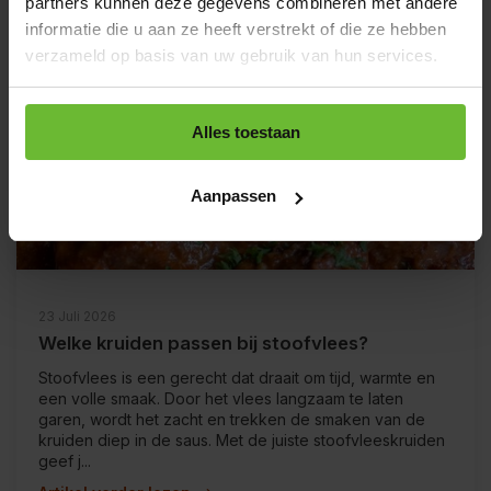
partners kunnen deze gegevens combineren met andere
informatie die u aan ze heeft verstrekt of die ze hebben
verzameld op basis van uw gebruik van hun services.
Alles toestaan
Aanpassen
23 Juli 2026
Welke kruiden passen bij stoofvlees?
Stoofvlees is een gerecht dat draait om tijd, warmte en
een volle smaak. Door het vlees langzaam te laten
garen, wordt het zacht en trekken de smaken van de
kruiden diep in de saus. Met de juiste stoofvleeskruiden
geef j...