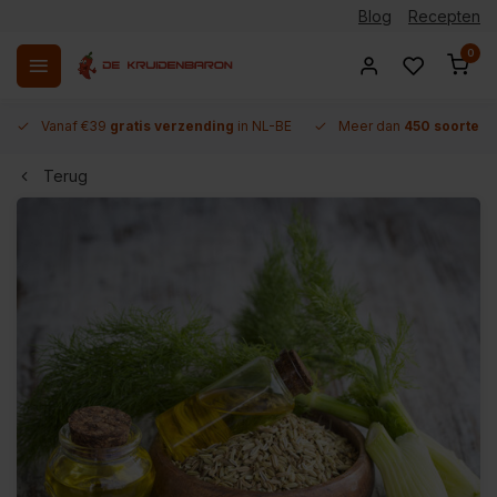
Blog
Recepten
0
Vanaf €39
gratis verzending
in NL-BE
Meer dan
450 soorten 
Terug