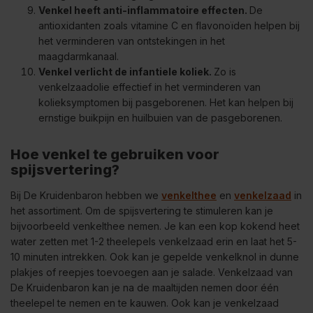
Venkel heeft anti-inflammatoire effecten.
De
antioxidanten zoals vitamine C en flavonoïden helpen bij
het verminderen van ontstekingen in het
maagdarmkanaal.
Venkel verlicht de infantiele koliek.
Zo is
venkelzaadolie effectief in het verminderen van
kolieksymptomen bij pasgeborenen. Het kan helpen bij
ernstige buikpijn en huilbuien van de pasgeborenen.
Hoe venkel te gebruiken voor
spijsvertering?
Bij De Kruidenbaron hebben we
venkelthee
en
venkelzaad
in
het assortiment. Om de spijsvertering te stimuleren kan je
bijvoorbeeld venkelthee nemen. Je kan een kop kokend heet
water zetten met 1-2 theelepels venkelzaad erin en laat het 5-
10 minuten intrekken. Ook kan je gepelde venkelknol in dunne
plakjes of reepjes toevoegen aan je salade. Venkelzaad van
De Kruidenbaron kan je na de maaltijden nemen door één
theelepel te nemen en te kauwen. Ook kan je venkelzaad