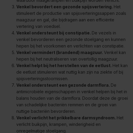
waardoor maagkrampen en buikpijn worden verlicht.
Venkel bevordert een gezonde spijsvertering.
Het
stimuleert de productie van spijsverteringssappen zoals
maagzuur en gal, die bijdragen aan een efficiënte
vertering van voedsel.
Venkel ondersteunt bij constipatie.
De vezels in
venkel bevorderen een gezonde stoelgang en kunnen
hepen bij het voorkomen en verlichten van constipatie.
Venkel vermindert (brandend) maagzuur.
Venkel kan
hepen bij het neutraliseren van overtollig maagzuur.
Venkel helpt bij het herstellen van de eetlust.
Het kan
de eetlust stimuleren wat nuttig kan zijn na ziekte of bij
spijsverteringsstoornissen.
Venkel ondersteunt een gezonde darmflora.
De
antimicrobiële eigenschappen in venkel helpen bij het in
balans houden van de darmflora. Doordat deze de groei
van schadelijke bacteriën remmen en de groei van
nuttige bacteriën bevorderen.
Venkel verlicht het prikkelbare darmsyndroom.
Het
verlicht buikpijn, krampen, winderigheid en
onregelmatige stoelgang.