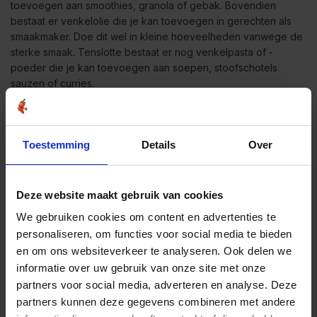
toevoegen aan smoothies, granola of gebak. Bovendien
bestaat er venkelolie die je kan toevoegen in gerechten als
smaakmaker. Doe dit wel in kleine hoeveelheden vanwege de
sterke smaak. Tenslotte bestaat er nog venkelpasta of -
poeder die je kan toevoegen aan soepen, stoofschotels
sauzen of curries.
Begin altijd met kleine hoeveelheden venkel om te zien hoe je
lichaam reageert, vooral als je nieuw bent met venkel of als je
Toestemming
Details
Over
gevoelige spijsverteringsproblemen hebt.
Bestel venkel bij de Kruidenbaron!
Deze website maakt gebruik van cookies
Zoals je hebt gelezen is venkel is waardevolle natuurlijke
We gebruiken cookies om content en advertenties te
remedie bij spijsverteringsproblemen. De plant staat bekend
personaliseren, om functies voor social media te bieden
om zijn unieke smaak en geur. Maar nu weet je dat het op
en om ons websiteverkeer te analyseren. Ook delen we
verschillende manieren een gezonde spijsvertering kan
informatie over uw gebruik van onze site met onze
ondersteunen. Bij De Kruidenbaron kan je zowel
venkelthee
partners voor social media, adverteren en analyse. Deze
als
venkelzaad
bestellen.
partners kunnen deze gegevens combineren met andere