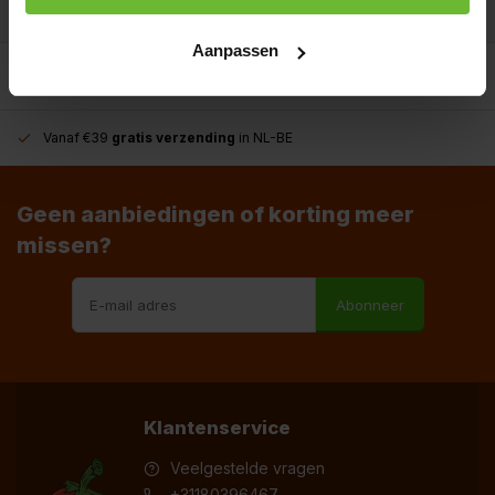
Aanpassen
Vanaf €39
gratis verzending
in NL-BE
Geen aanbiedingen of korting meer
missen?
Abonneer
Klantenservice
Veelgestelde vragen
+31180396467