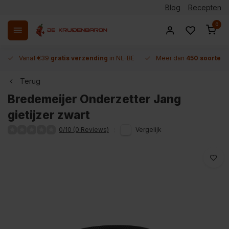
Blog
Recepten
0
Vanaf €39
gratis verzending
in NL-BE
Meer dan
450 soorten 
Terug
Bredemeijer Onderzetter Jang
gietijzer zwart
0/10 (0 Reviews)
Vergelijk