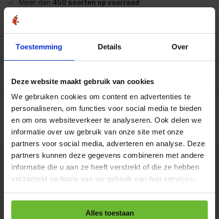
Meer dan
450 soorten op voorraad
Betrouwbaar
online winkelen
Toestemming
Details
Over
Beschrijving
Reviews
0/10
Deze website maakt gebruik van cookies
Op werkdagen voor 15.00 uur besteld, dezelfde dag
We gebruiken cookies om content en advertenties te
verzonden.
personaliseren, om functies voor social media te bieden
G003z
en om ons websiteverkeer te analyseren. Ook delen we
€7,95
Art# 25065
informatie over uw gebruik van onze site met onze
Totaal:
€7,95
Op voorraad
partners voor social media, adverteren en analyse. Deze
partners kunnen deze gegevens combineren met andere
Kunnen we je helpen?
informatie die u aan ze heeft verstrekt of die ze hebben
verzameld op basis van uw gebruik van hun services.
+31180396467
Alles toestaan
info@dekruidenbaron.nl