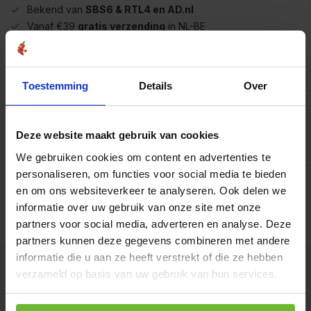
Bekend van
SBS6 & RTL4 en AD.nl
Vanaf €39
gratis verzending
in NL-BE
Meer dan
450 soorten op voorraad
Betrouwbaar
online winkelen
Toestemming
Details
Over
Beschrijving
Deze website maakt gebruik van cookies
Reviews
0/10
We gebruiken cookies om content en advertenties te
Op werkdagen voor 15.00 uur besteld, dezelfde dag
personaliseren, om functies voor social media te bieden
verzonden.
Gratis verzending
en om ons websiteverkeer te analyseren. Ook delen we
G001z
informatie over uw gebruik van onze site met onze
€39,95
Art# 25063
partners voor social media, adverteren en analyse. Deze
Totaal:
€39,95
Op voorraad
partners kunnen deze gegevens combineren met andere
informatie die u aan ze heeft verstrekt of die ze hebben
Kunnen we je helpen?
verzameld op basis van uw gebruik van hun services.