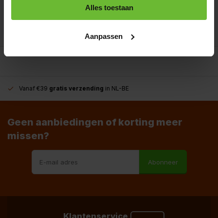
+31180396467
Alles toestaan
info@dekruidenbaron.nl
Aanpassen
Vanaf €39
gratis verzending
in NL-BE
Geen aanbiedingen of korting meer
missen?
Abonneer
Klantenservice