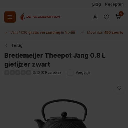
Blog
Recepten
0
Vanaf €39
gratis verzending
in NL-BE
Meer dan
450 soorten 
Terug
Bredemeijer Theepot Jang 0.8 L
gietijzer zwart
0/10 (0 Reviews)
Vergelijk