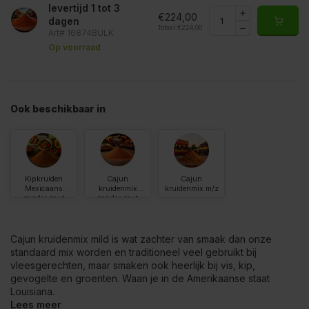
levertijd 1 tot 3
€224,00
dagen
Totaal:
€224,00
Art# 16874BULK
Op voorraad
Ook beschikbaar in
Kipkruiden
Cajun
Cajun
Mexicaans
kruidenmix
kruidenmix m/z
zonder zout
zonder zout
Cajun kruidenmix mild is wat zachter van smaak dan onze
standaard mix worden en traditioneel veel gebruikt bij
vleesgerechten, maar smaken ook heerlijk bij vis, kip,
gevogelte en groenten. Waan je in de Amerikaanse staat
Louisiana.
Lees meer