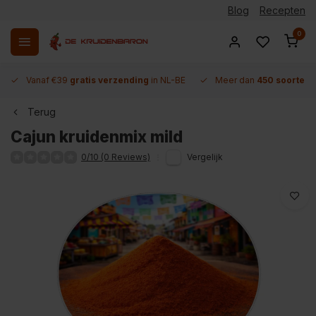
Blog
Recepten
0
Vanaf €39
gratis verzending
in NL-BE
Meer dan
450 soorten 
Terug
Cajun kruidenmix mild
0/10 (0 Reviews)
Vergelijk