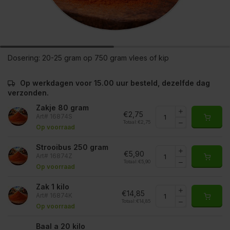
Dosering:
20-25 gram op 750 gram vlees of kip
Op werkdagen voor 15.00 uur besteld, dezelfde dag
verzonden.
Zakje 80 gram
€2,75
Art# 16874S
Totaal:
€2,75
Op voorraad
Strooibus 250 gram
€5,90
Art# 16874Z
Totaal:
€5,90
Op voorraad
Zak 1 kilo
€14,85
Art# 16874K
Totaal:
€14,85
Op voorraad
Baal a 20 kilo