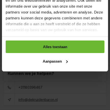
en om ons websiteverkeer te analyseren. Ook delen we
Strooibus 250 gram
€5,90
informatie over uw gebruik van onze site met onze
Art# 16874Z
Totaal:
€5,90
Op voorraad
partners voor social media, adverteren en analyse. Deze
partners kunnen deze gegevens combineren met andere
Zak 1 kilo
informatie die u aan ze heeft verstrekt of die ze hebben
€14,85
Art# 16874K
Totaal:
€14,85
verzameld op basis van uw gebruik van hun services.
Op voorraad
Baal a 20 kilo
levertijd 1 tot 3
Alles toestaan
€224,00
dagen
Totaal:
€224,00
Art# 16874BULK
Op voorraad
Aanpassen
Kunnen we je helpen?
+31180396467
info@dekruidenbaron.nl