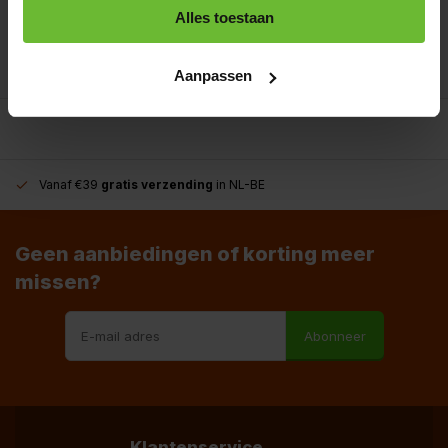
+31180396467
Alles toestaan
info@dekruidenbaron.nl
Aanpassen
Vanaf €39
gratis verzending
in NL-BE
Geen aanbiedingen of korting meer
missen?
Abonneer
Klantenservice