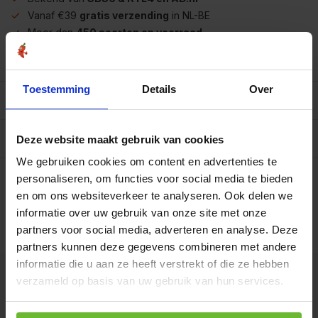
Vanaf €39
gratis verzending
in NL-BE
Meer dan
450 soorten op voorraad
Betrouwbaar
online winkelen
Toestemming
Details
Over
Beschrijving
Reviews
0/10
Deze website maakt gebruik van cookies
We gebruiken cookies om content en advertenties te
Op werkdagen voor 15.00 uur besteld, dezelfde dag
verzonden.
personaliseren, om functies voor social media te bieden
en om ons websiteverkeer te analyseren. Ook delen we
Mt5529 flesje met
informatie over uw gebruik van onze site met onze
60 capsules
€29,95
Art# 18144
Totaal:
€29,95
partners voor social media, adverteren en analyse. Deze
Op voorraad
partners kunnen deze gegevens combineren met andere
informatie die u aan ze heeft verstrekt of die ze hebben
verzameld op basis van uw gebruik van hun services.
Kunnen we je helpen?