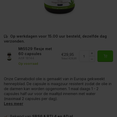
Op werkdagen voor 15.00 uur besteld, dezelfde dag
verzonden.
Mt5529 flesje met
60 capsules
€29,95
Art# 18144
Totaal:
€29,95
Op voorraad
Onze Cannabidiol olie is gemaakt van in Europa gekweekt
hennepblad. De capsule is maagzuur resistent zodat de olie in
de darmen kan worden opgenomen. 1 maal daags 1 - 2
capsules half uur voor de maaltijd innemen met water
(maximaal 2 capsules per dag).
Lees meer
Bekend van
SBS6 & RTL4 en AD.nl