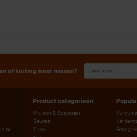
n of korting meer missen?
Product categorieën
Popula
n
Kruiden & Specerijen
Kurkum
Sauzen
Kardem
n.nl
Thee
Fenegrie