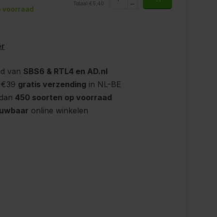
Totaal:
€5,40
 voorraad
er
nd van
SBS6 & RTL4 en AD.nl
 €39
gratis verzending
in NL-BE
 dan
450 soorten op voorraad
ouwbaar
online winkelen