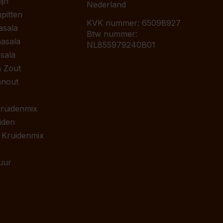
jn
Nederland
pitten
KVK nummer: 65098927
asala
Btw nummer:
asala
NL855979240B01
sala
 Zout
anout
 Kruidenmix
iden
 Kruidenmix
uur