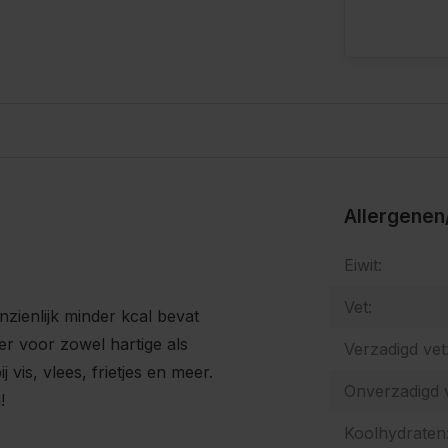
s
Allergenen
Eiwit:
Vet:
zienlijk minder kcal bevat
er voor zowel hartige als
Verzadigd vet
vis, vlees, frietjes en meer.
Onverzadigd v
!
Koolhydraten