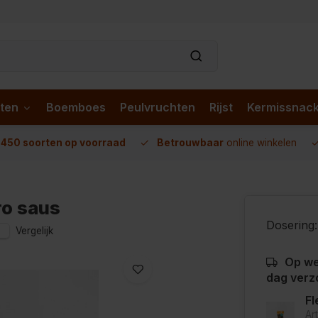
ten
Boemboes
Peulvruchten
Rijst
Kermissnac
n
450 soorten op voorraad
Betrouwbaar
online winkelen
ro saus
Dosering:
Vergelijk
Op we
dag verz
Fl
Ar