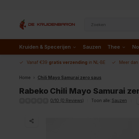
Kruiden & Specerijen
Sauzen
Thee
No
 AD.nl
Vanaf €39
gratis verzending
in NL-BE
Meer da
Home
Chili Mayo Samurai zero saus
Rabeko
Chili Mayo Samurai ze
0/10 (0 Reviews)
Toon alle:
Sauzen