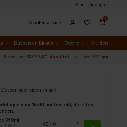
Blog
Recepten
0
Klantenservice
ks
Bussen en Blikjes
Overig
Kruiden per lan
Bekend van
SBS6 & RTL4 en AD.nl
Vanaf €39
gratis verze
Doseer naar eigen smaak
rkdagen voor 15.00 uur besteld, dezelfde
onden.
es 350ml
€5,40
t# 18650