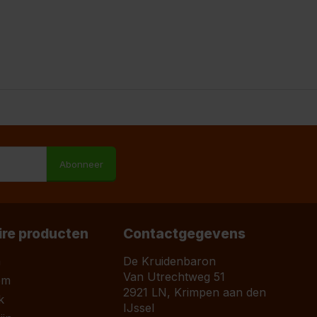
M
Abonneer
ire producten
Contactgegevens
a
De Kruidenbaron
Van Utrechtweg 51
om
2921 LN, Krimpen aan den
k
IJssel