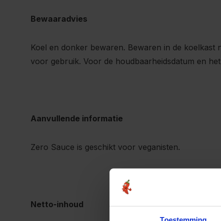
Bewaaradvies
Koel en donker bewaren. Bewaren in de koelkast
voor gebruik. Voor de houdbaarheidsdatum en het
Aanvullende informatie
Zero Sauce is geschikt voor veganisten.
Netto-inhoud
Toestemming