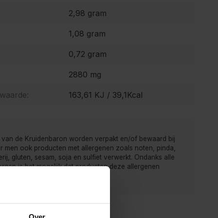
2,98 gram
1,08 gram
0,72 gram
2880 mg
 waarde:
163,61 KJ / 39,1Kcal
 van de Kruidenbaron worden verpakt en/of bewaard bij
r men ook producten met allergenen zoals noten, pinda,
rij, gluten, sesam, soja en sulfiet verwerkt. Ondanks alle
gen is het mogelijk dat producten deze allergenen
ten.
Over