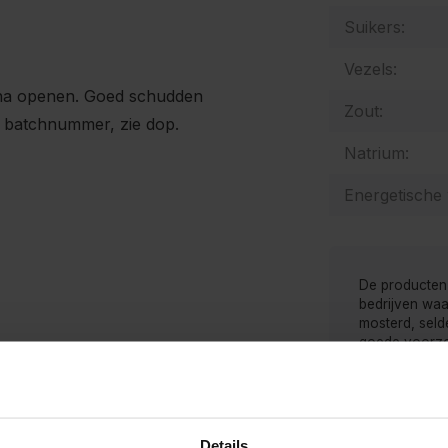
Suikers:
Vezels:
 na openen. Goed schudden
Zout:
 batchnummer, zie dop.
Natrium:
Energetische
De producten
bedrijven waa
mosterd, selde
goede voorzor
kunnen bevat
Details