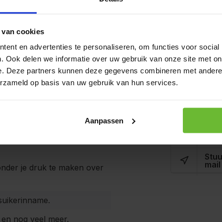
Op werkda
verzonden.
 van cookies
Fles 
ent en advertenties te personaliseren, om functies voor social
Art# 1
. Ook delen we informatie over uw gebruik van onze site met on
onde levensstijl? Dan zit je
Op voo
e. Deze partners kunnen deze gegevens combineren met andere i
riearm, vetvrij én suikervrij
erzameld op basis van uw gebruik van hun services.
a calorieën. Of je nou houdt
Kunnen w
en wat wils.
Aanpassen
Bel 
Stuu
mail
ónder je druk te maken over
f suikerinname.
es en nog veel meer.