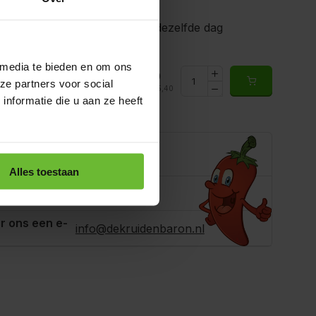
gen voor 15.00 uur besteld, dezelfde dag
350ml
 media te bieden en om ons
€5,40
8650
ze partners voor social
Totaal:
€5,40
rraad
nformatie die u aan ze heeft
e je helpen?
Alles toestaan
ons
+31180396467
r ons een e-
info@dekruidenbaron.nl