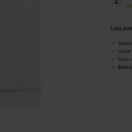
Op
Lees me
Beke
Vanaf
Meer
Betr