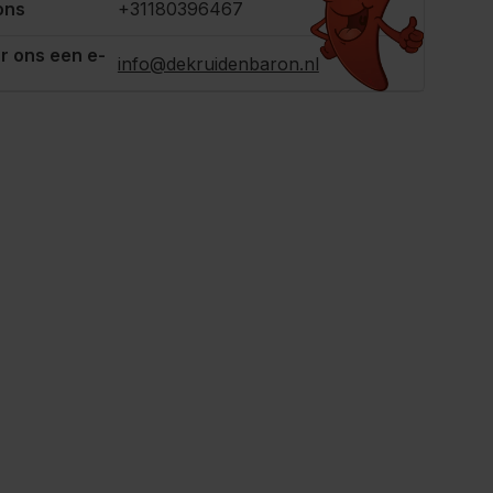
ons
+31180396467
r ons een e-
info@dekruidenbaron.nl