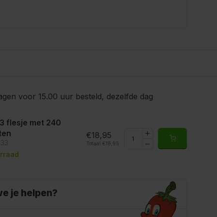
gen voor 15.00 uur besteld, dezelfde dag
3 flesje met 240
ten
€18,95
133
Totaal:
€18,95
rraad
e je helpen?