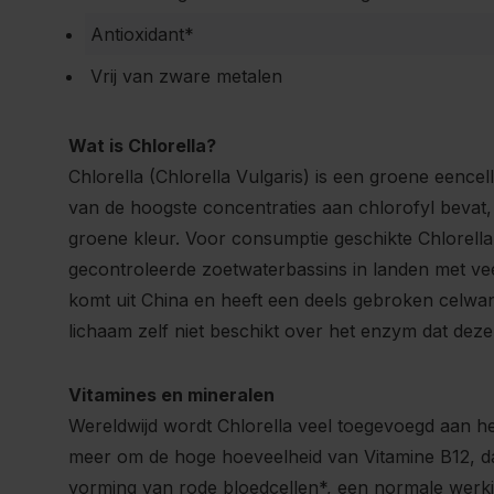
Antioxidant*
Vrij van zware metalen
Wat is Chlorella?
Chlorella (Chlorella Vulgaris) is een groene eencell
van de hoogste concentraties aan chlorofyl beva
groene kleur. Voor consumptie geschikte Chlorell
gecontroleerde zoetwaterbassins in landen met ve
komt uit China en heeft een deels gebroken celwand
lichaam zelf niet beschikt over het enzym dat de
Vitamines en mineralen
Wereldwijd wordt Chlorella veel toegevoegd aan h
meer om de hoge hoeveelheid van Vitamine B12, da
vorming van rode bloedcellen*, een normale werk