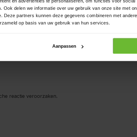
ent en advertenties te personaliseren, om functies voor social
. Ook delen we informatie over uw gebruik van onze site met on
met water innemen. De
e. Deze partners kunnen deze gegevens combineren met andere i
ingssupplement is geen
erzameld op basis van uw gebruik van hun services.
oog en afgesloten bewaren.
Aanpassen
ische reactie veroorzaken.