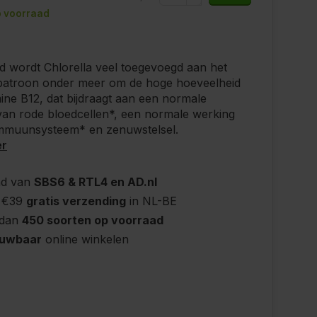
 voorraad
d wordt Chlorella veel toegevoegd aan het
patroon onder meer om de hoge hoeveelheid
ine B12, dat bijdraagt aan een normale
an rode bloedcellen*, een normale werking
immuunsysteem* en zenuwstelsel.
er
nd van
SBS6 & RTL4 en AD.nl
 €39
gratis verzending
in NL-BE
 dan
450 soorten op voorraad
ouwbaar
online winkelen