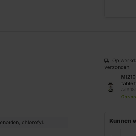
Op werkda
verzonden.
Mt210
tablet
Art# 18
Op voo
Kunnen w
tenoïden, chlorofyl.