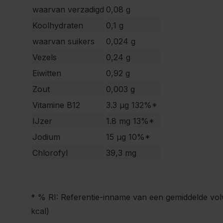
waarvan verzadigd
0,08 g
Koolhydraten
0,1 g
waarvan suikers
0,024 g
Vezels
0,24 g
Eiwitten
0,92 g
Zout
0,003 g
Vitamine B12
3.3 μg 132%*
IJzer
1.8 mg 13%*
Jodium
15 μg 10%*
Chlorofyl
39,3 mg
* % RI: Referentie-inname van een gemiddelde v
kcal)