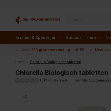
Kruiden & Specerijen
Sauzen
Thee
No
 AD.nl
Vanaf €39
gratis verzending
in NL-BE
Meer da
Home
Chlorella Biologisch tabletten
Chlorella Biologisch tabletten
0/10 (0 Reviews)
Toon alle:
Supplemente