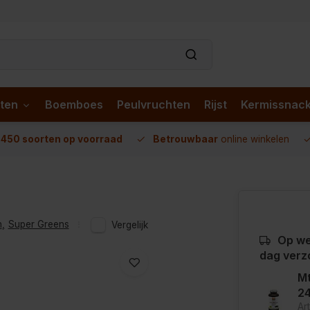
ten
Boemboes
Peulvruchten
Rijst
Kermissnac
n
450 soorten op voorraad
Betrouwbaar
online winkelen
n
,
Super Greens
Vergelijk
Op we
dag verz
Mt
24
Ar