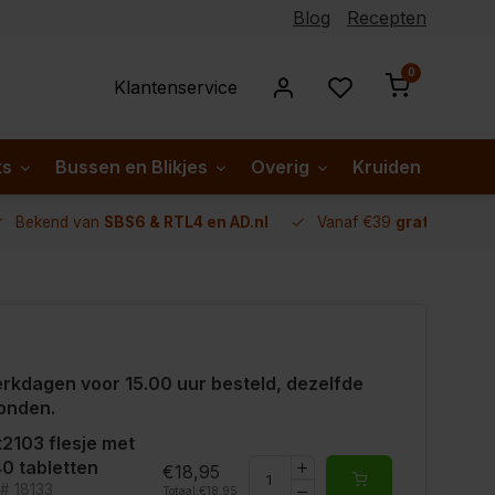
Blog
Recepten
0
Klantenservice
ks
Bussen en Blikjes
Overig
Kruiden per lan
Bekend van
SBS6 & RTL4 en AD.nl
Vanaf €39
gratis verze
rkdagen voor 15.00 uur besteld, dezelfde
onden.
2103 flesje met
0 tabletten
€18,95
t# 18133
Totaal:
€18,95