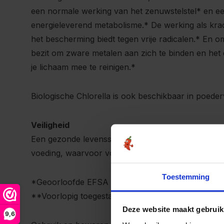
een normale werking van het zenuwstelstel* en 
energieleverend metabolisme.* De werking als kra
het bescherming biedt tegen vrije radicalen.* En o
bezit om zware metalen aan zich te binden en het 
je lichaam mee te reinigen.*
Biologische Chlorella is ook beschikbaar in poede
Veiligheid
Een gezonde levensstijl is belangrijk, evenals een
voeding, waarvoor voedingssupplementen geen ver
Toestemming
*Geoorloofde EFSA claims
**Voorlopig toegestane EFSA claims (on hold)
Deze website maakt gebruik
9,6