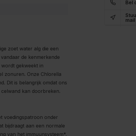
Bel 
Stuu
mail
ige zoet water alg die een
t, vandaar de kenmerkende
a wordt gekweekt in
el zonuren. Onze Chlorella
. Dit is belangrijk omdat ons
ze celwand kan doorbreken.
et voedingspatroon onder
t bijdraagt aan een normale
ing van het immuunsysteem*,