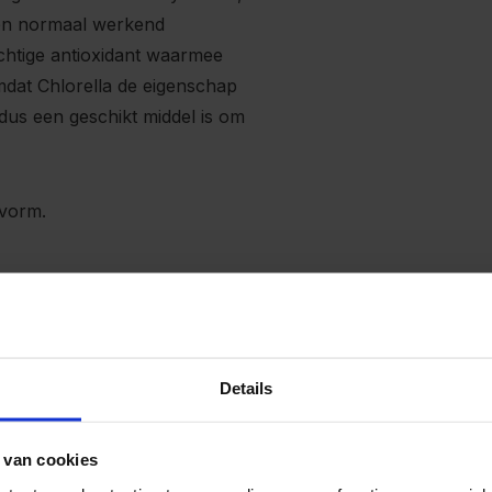
een normaal werkend
chtige antioxidant waarmee
mdat Chlorella de eigenschap
dus een geschikt middel is om
rvorm.
 gevarieerde evenwichtige
vanging zijn.
Details
 van cookies