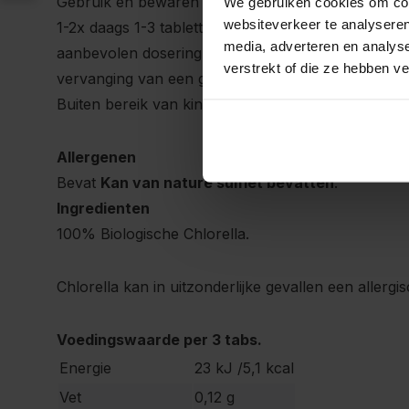
Gebruik en bewaren
We gebruiken cookies om cont
websiteverkeer te analyseren
1-2x daags 1-3 tabletten tijdens of na de maaltijd 
media, adverteren en analys
aanbevolen dosering niet overschrijden. Een voed
verstrekt of die ze hebben v
vervanging van een gevarieerde voeding. Koel, dr
Buiten bereik van kinderen houden.
Allergenen
Bevat
Kan van nature sulfiet bevatten
.
Ingredienten
100% Biologische Chlorella.
Chlorella kan in uitzonderlijke gevallen een allerg
Voedingswaarde per 3 tabs.
Energie
23 kJ /5,1 kcal
Vet
0,12 g