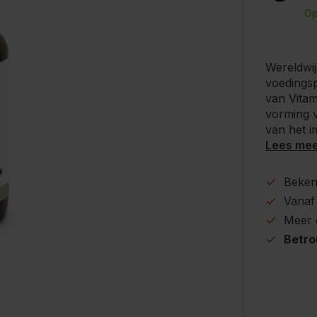
Op
Wereldwij
voedings
van Vitam
vorming v
van het 
Lees me
Beke
Vanaf
Meer
Betr