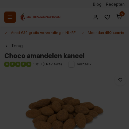
Blog
Recepten
0
Vanaf €39
gratis verzending
in NL-BE
Meer dan
450 soorten 
Terug
Choco amandelen kaneel
10/10 (1 Reviews)
Vergelijk