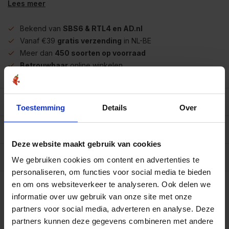
Lees meer
Bekend van
SBS6 & RTL4 en AD.nl
Vanaf €39
gratis verzending
in NL-BE
Meer dan
450 soorten op voorraad
Betrouwbaar
online winkelen
Beschrijving
Toestemming
Details
Over
Reviews
10/10
Deze website maakt gebruik van cookies
Allergenen/voedingswaarden per 100 gram
We gebruiken cookies om content en advertenties te
personaliseren, om functies voor social media te bieden
Op werkdagen voor 15.00 uur besteld, dezelfde dag
en om ons websiteverkeer te analyseren. Ook delen we
verzonden.
informatie over uw gebruik van onze site met onze
Zak 250 gram
€5,25
partners voor social media, adverteren en analyse. Deze
Art# 500194Z
Totaal:
€5,25
Op voorraad
partners kunnen deze gegevens combineren met andere