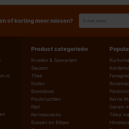
n of korting meer missen?
Product categorieën
Popula
n
Kruiden & Specerijen
Kurkum
Sauzen
Kardem
n.nl
Thee
Fenegrie
Noten
Rozemari
Boemboes
Pijnboom
Peulvruchten
Kerrie M
Rijst
Garam m
 en
Kermissnacks
Tikka ma
Bussen en Blikjes
Himalaya