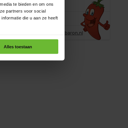
e je helpen?
 media te bieden en om ons
ze partners voor social
nformatie die u aan ze heeft
ons
+31180396467
r ons een e-
info@dekruidenbaron.nl
Alles toestaan