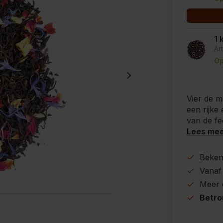
1 
Ar
Op
Vier de m
een rijke
van de fe
Lees me
Beke
Vanaf
Meer
Betr