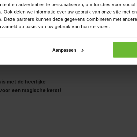
Kunnen w
rustig moment voor jezelf
ent en advertenties te personaliseren, om functies voor social
llen je zintuigen en brengen
. Ook delen we informatie over uw gebruik van onze site met on
e. Deze partners kunnen deze gegevens combineren met andere i
Bel 
ijke manier om jezelf te
erzameld op basis van uw gebruik van hun services.
rstmoment te geven.
Stuu
mail
 is een ritueel, een ervaring,
Aanpassen
n die je altijd al dierbaar
uis met de heerlijke
voor een magische kerst!