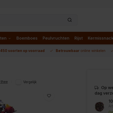
ten
Boemboes
Peulvruchten
Rijst
Kermissnac
n
450 soorten op voorraad
Betrouwbaar
online winkelen
 thee
Vergelijk
Op we
dag verz
1
Ar
Op