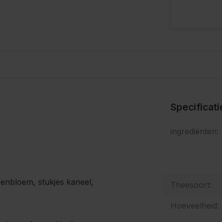
s
Specificat
ingrediënten:
renbloem, stukjes kaneel,
Theesoort:
Hoeveelheid: