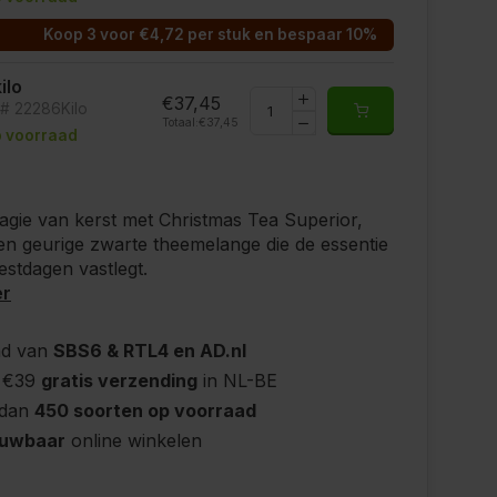
Koop 3 voor €4,72 per stuk en bespaar 10%
kilo
€37,45
t# 22286Kilo
Totaal:
€37,45
 voorraad
agie van kerst met Christmas Tea Superior,
 en geurige zwarte theemelange die de essentie
estdagen vastlegt.
er
nd van
SBS6 & RTL4 en AD.nl
 €39
gratis verzending
in NL-BE
 dan
450 soorten op voorraad
ouwbaar
online winkelen