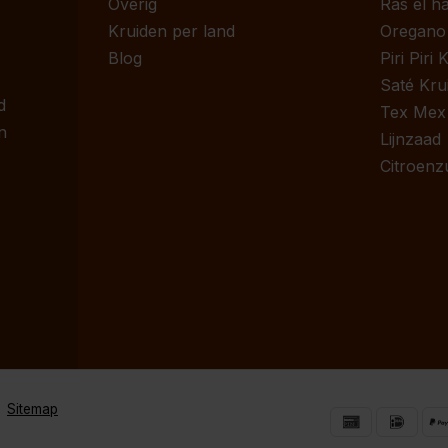
Overig
Ras el h
Kruiden per land
Oregano
Blog
Piri Piri
Saté Kru
d
Tex Mex
n
Lijnzaad
Citroenz
Sitemap