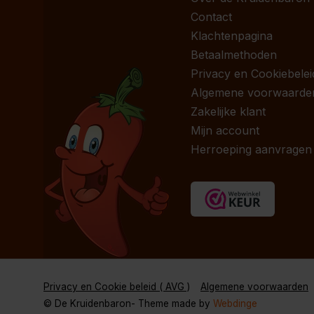
Contact
Klachtenpagina
Betaalmethoden
Privacy en Cookiebelei
Algemene voorwaarde
Zakelijke klant
Mijn account
Herroeping aanvragen
Privacy en Cookie beleid ( AVG )
Algemene voorwaarden
© De Kruidenbaron
- Theme made by
Webdinge