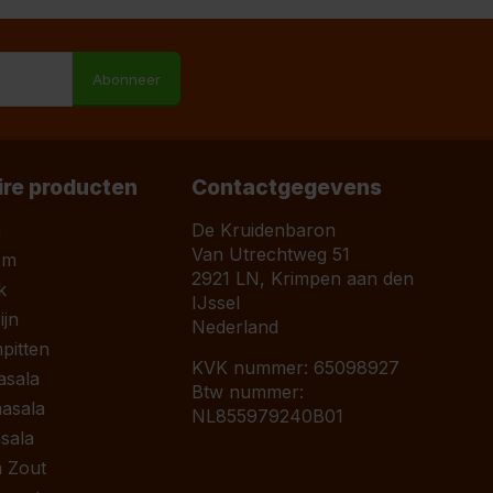
Abonneer
ire producten
Contactgegevens
a
De Kruidenbaron
Van Utrechtweg 51
om
2921 LN, Krimpen aan den
k
IJssel
jn
Nederland
pitten
KVK nummer: 65098927
asala
Btw nummer:
asala
NL855979240B01
sala
 Zout