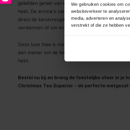
geliefden geniet van een gezellige middag, of een 
We gebruiken cookies om cont
hebt. De aroma's van fruit, kruiden en bloemen vu
websiteverkeer te analyseren
media, adverteren en analys
direct de kerstvreugde naar je toe. Het is een heerl
verstrekt of die ze hebben v
verwennen of om iemand anders een bijzonder ke
Deze luxe thee is meer dan alleen een drankje – het
een manier om de feestdagen te vieren met de smake
hebt.
Bestel nu bij en breng de feestelijke sfeer in je h
Christmas Tea Superior – de perfecte metgezel 