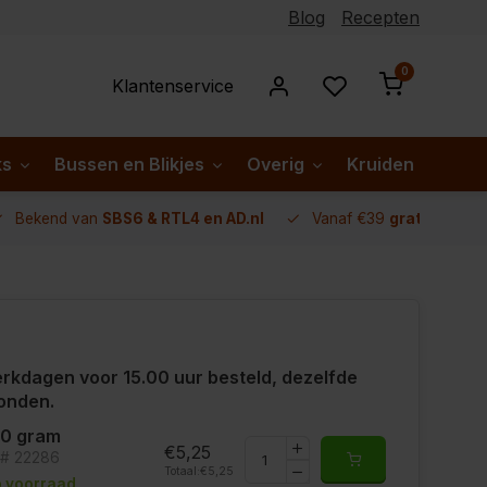
Blog
Recepten
0
Klantenservice
ks
Bussen en Blikjes
Overig
Kruiden per lan
Bekend van
SBS6 & RTL4 en AD.nl
Vanaf €39
gratis verze
rkdagen voor 15.00 uur besteld, dezelfde
onden.
00 gram
€5,25
t# 22286
Totaal:
€5,25
 voorraad