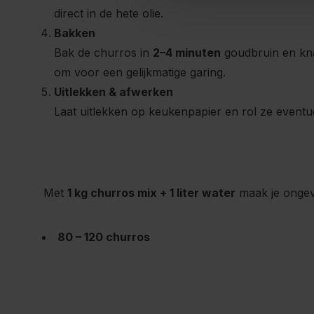
direct in de hete olie.
Bakken
Bak de churros in
2–4 minuten
goudbruin en kna
om voor een gelijkmatige garing.
Uitlekken & afwerken
Laat uitlekken op keukenpapier en rol ze eventu
Met
1 kg churros mix + 1 liter water
maak je ongev
80 – 120 churros