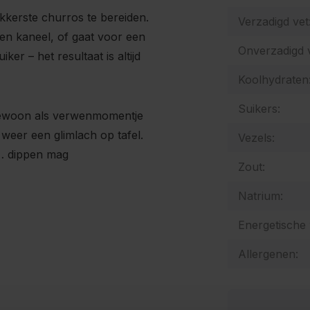
kkerste churros te bereiden.
Verzadigd vet
 en kaneel, of gaat voor een
Onverzadigd v
er – het resultaat is altijd
Koolhydraten
Suikers:
 gewoon als verwenmomentje
weer een glimlach op tafel.
Vezels:
r… dippen mag
Zout:
Natrium:
Energetische
Allergenen: