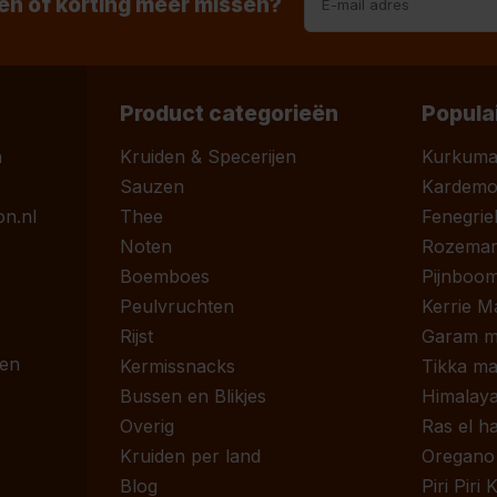
n of korting meer missen?
Product categorieën
Popula
n
Kruiden & Specerijen
Kurkum
Sauzen
Kardem
n.nl
Thee
Fenegrie
Noten
Rozemari
Boemboes
Pijnboom
Peulvruchten
Kerrie M
Rijst
Garam m
 en
Kermissnacks
Tikka ma
Bussen en Blikjes
Himalaya
Overig
Ras el h
Kruiden per land
Oregano
Blog
Piri Piri