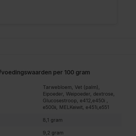
/voedingswaarden per 100 gram
Tarwebloem, Vet (palm),
Eipoeder, Weipoeder, dextrose,
Glucosestroop, e412,e450i ,
e500ii, MELKeiwit, e451i,e551
8,1 gram
9,2 gram