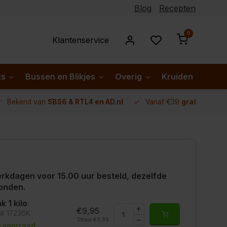
Blog
Recepten
0
Klantenservice
ks
Bussen en Blikjes
Overig
Kruiden per lan
Bekend van
SBS6 & RTL4 en AD.nl
Vanaf €39
gratis verze
rkdagen voor 15.00 uur besteld, dezelfde
onden.
k 1 kilo
€9,95
t# 17236K
Totaal:
€9,95
 voorraad