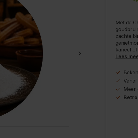
Met de Ch
goudbrui
zachte bi
genietmom
kaneel of
Lees me
Beke
Vanaf
Meer
Betr