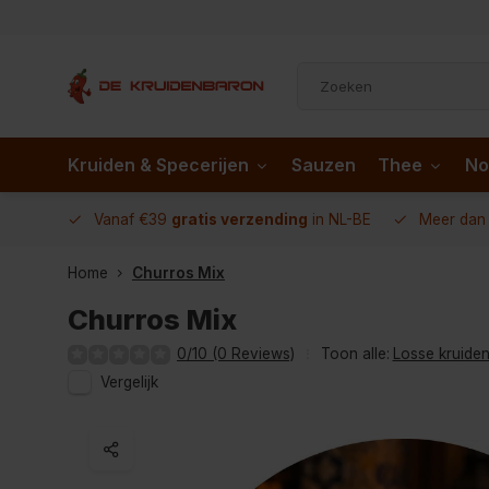
Kruiden & Specerijen
Sauzen
Thee
No
 AD.nl
Vanaf €39
gratis verzending
in NL-BE
Meer da
Home
Churros Mix
Churros Mix
0/10 (0 Reviews)
Toon alle:
Losse kruiden
Vergelijk