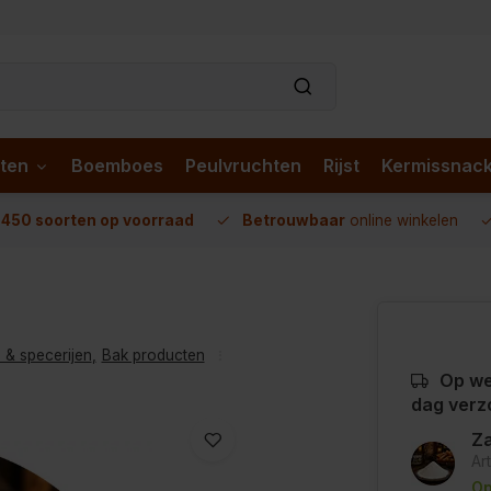
ten
Boemboes
Peulvruchten
Rijst
Kermissnac
n
450 soorten op voorraad
Betrouwbaar
online winkelen
 & specerijen
,
Bak producten
Op we
dag verz
Za
Ar
Op