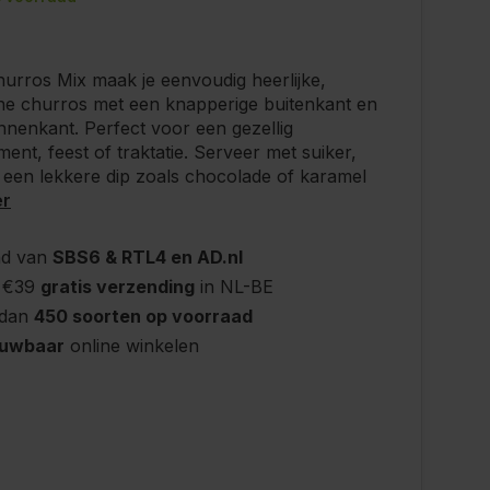
urros Mix maak je eenvoudig heerlijke,
ne churros met een knapperige buitenkant en
nnenkant. Perfect voor een gezellig
ent, feest of traktatie. Serveer met suiker,
 een lekkere dip zoals chocolade of karamel
er
nd van
SBS6 & RTL4 en AD.nl
 €39
gratis verzending
in NL-BE
 dan
450 soorten op voorraad
ouwbaar
online winkelen