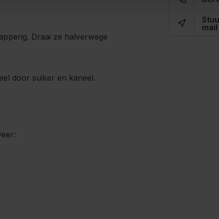
Stuu
mail
pperig. Draai ze halverwege
eel door suiker en kaneel.
eer: