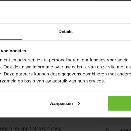
De producten
bedrijven waa
mosterd, selde
goede voorzor
kunnen bevat
Details
 van cookies
ent en advertenties te personaliseren, om functies voor social
Op werkda
. Ook delen we informatie over uw gebruik van onze site met on
verzonden.
e. Deze partners kunnen deze gegevens combineren met andere i
Zak 1 
erzameld op basis van uw gebruik van hun services.
Art# 1
 op 1 liter water ). Roer tot
Op voo
Aanpassen
Kunnen w
ondje en spuit stroken deeg
Bel 