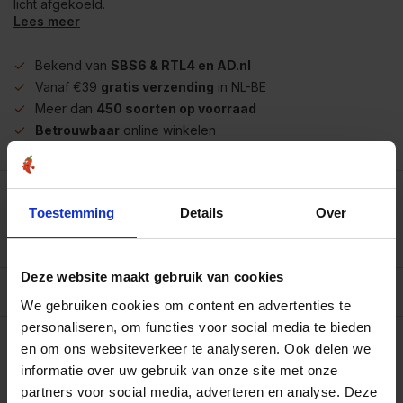
licht afgekoeld.
Lees meer
Bekend van
SBS6 & RTL4 en AD.nl
Vanaf €39
gratis verzending
in NL-BE
Meer dan
450 soorten op voorraad
Betrouwbaar
online winkelen
Beschrijving
Toestemming
Details
Over
Reviews
0/10
Deze website maakt gebruik van cookies
Specificaties per 100 gram
We gebruiken cookies om content en advertenties te
Op werkdagen voor 15.00 uur besteld, dezelfde dag
personaliseren, om functies voor social media te bieden
verzonden.
en om ons websiteverkeer te analyseren. Ook delen we
100 gram
informatie over uw gebruik van onze site met onze
€4,95
Art# 22450
partners voor social media, adverteren en analyse. Deze
Totaal:
€4,95
Op voorraad