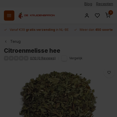
Blog
Recepten
0
Vanaf €39
gratis verzending
in NL-BE
Meer dan
450 soorten 
Terug
Citroenmelisse hee
0/10 (0 Reviews)
Vergelijk