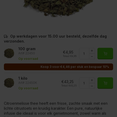
Op werkdagen voor 15.00 uur besteld, dezelfde dag
verzonden.
100 gram
€4,95
Art# 22450
Totaal:
€4,95
Op voorraad
Koop 3 voor €4,46 per stuk en bespaar 10%
1 kilo
€43,25
Art# 22450K
Totaal:
€43,25
Op voorraad
Citroenmelisse thee heeft een frisse, zachte smaak met een
lichte citrustoets en kruidig karakter. Een pure, natuurlijke
infusie die ideaal is voor elk genietmoment, zowel warm als