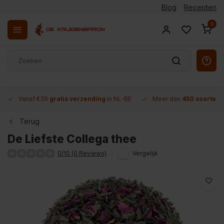
Blog
Recepten
0
Vanaf €39
gratis verzending
in NL-BE
Meer dan
450 soorten 
Terug
De Liefste Collega thee
0/10 (0 Reviews)
Vergelijk