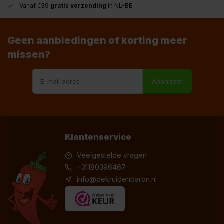
Vanaf €39
gratis verzending
in NL-BE
Geen aanbiedingen of korting meer
missen?
Abonneer
Klantenservice
Veelgestelde vragen
+31180396467
info@dekruidenbaron.nl