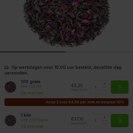
Op werkdagen voor 15.00 uur besteld, dezelfde dag
verzonden.
100 gram
€5,20
Art# 22271G
Totaal:
€5,20
Op voorraad
Koop 3 voor €4,68 per stuk en bespaar 10%
1 kilo
€37,10
Art# 22271GKilo
Totaal:
€37,10
Op voorraad