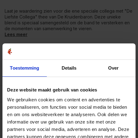
Laat je waardering zien voor die ene speciale collega met "De
Liefste Collega" thee van De Kruidenbaron. Deze unieke
blend is speciaal samengesteld om de band te versterken en
de momenten van samenwerking te vieren.
Lees meer
Bekend van
SBS6 & RTL4 en AD.nl
Vanaf €39
gratis verzending
in NL-BE
Meer dan
450 soorten op voorraad
Toestemming
Details
Over
Betrouwbaar
online winkelen
Deze website maakt gebruik van cookies
Beschrijving
We gebruiken cookies om content en advertenties te
personaliseren, om functies voor social media te bieden
Reviews
0/10
en om ons websiteverkeer te analyseren. Ook delen we
informatie over uw gebruik van onze site met onze
Specificaties per 100 gram
partners voor social media, adverteren en analyse. Deze
partners kunnen deze gegevens combineren met andere