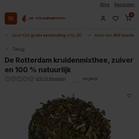
Blog
Recepten
0
Vanaf €39
gratis verzending
in NL-BE
Meer dan
450 soorten 
Terug
De Rotterdam kruidenmixthee, zuiver
en 100 % natuurlijk
0/10 (0 Reviews)
Vergelijk