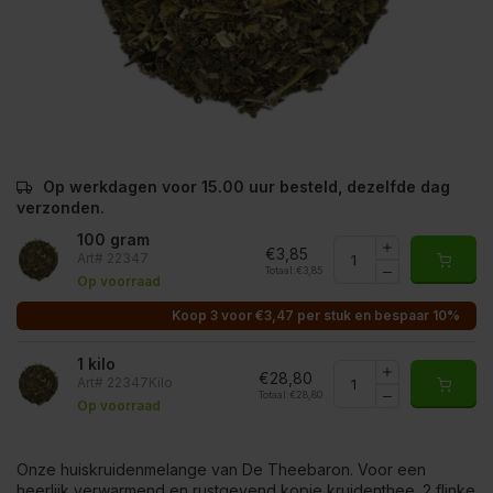
Op werkdagen voor 15.00 uur besteld, dezelfde dag
verzonden.
100 gram
€3,85
Art# 22347
Totaal:
€3,85
Op voorraad
Koop 3 voor €3,47 per stuk en bespaar 10%
1 kilo
€28,80
Art# 22347Kilo
Totaal:
€28,80
Op voorraad
Onze huiskruidenmelange van De Theebaron. Voor een
heerlijk verwarmend en rustgevend kopje kruidenthee. 2 flinke