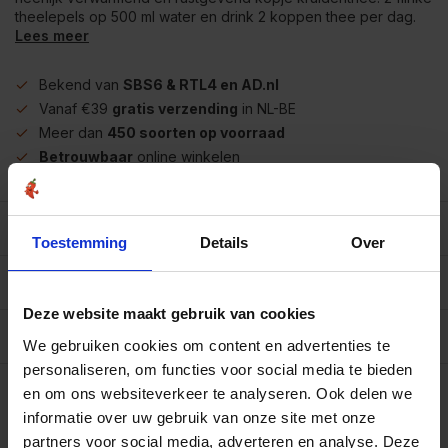
theelepels op 500 ml water en drink 2 koppen thee per dag.
Lees meer
Bekend van
SBS6 & RTL4 en AD.nl
Vanaf €39
gratis verzending
in NL-BE
Meer dan
450 soorten op voorraad
Betrouwbaar
online winkelen
Beschrijving
Toestemming
Details
Over
Reviews
0/10
Deze website maakt gebruik van cookies
Specificaties per 100 gram
We gebruiken cookies om content en advertenties te
personaliseren, om functies voor social media te bieden
Op werkdagen voor 15.00 uur besteld, dezelfde dag
verzonden.
en om ons websiteverkeer te analyseren. Ook delen we
informatie over uw gebruik van onze site met onze
100 gram
€3,85
Art# 22347
partners voor social media, adverteren en analyse. Deze