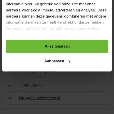
informatie over uw gebruik van onze site met onze
Zakje 60 gram
€3,10
partners voor social media, adverteren en analyse. Deze
Art# 16760S
Totaal:
€3,10
partners kunnen deze gegevens combineren met andere
Op voorraad
informatie die u aan ze heeft verstrekt of die ze hebben
Strooibus 200 gram
verzameld op basis van uw gebruik van hun services.
€5,71
Art# 16760Z
Totaal:
€5,71
Op voorraad
Zak 1 kilo
Alles toestaan
€20,56
Art# 16760K
Totaal:
€20,56
Op voorraad
Aanpassen
Kunnen we je helpen?
+31180396467
info@dekruidenbaron.nl