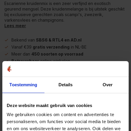
Escarienne kruidenmix is een zeer verfijnd en exotisch
geurend mengsel. Deze kruidenmelange is bij uitstek geschikt
bij exclusieve gerechten zoals scampi's, zwezerik,
varkensvlees en champignons.
Lees meer
Bekend van
SBS6 & RTL4 en AD.nl
Vanaf €39
gratis verzending
in NL-BE
Meer dan
450 soorten op voorraad
Betrouwbaar
online winkelen
Beschrijving
Toestemming
Details
Over
Reviews
0/10
Deze website maakt gebruik van cookies
Allergenen/voedingswaarden per 100 gram
We gebruiken cookies om content en advertenties te
personaliseren, om functies voor social media te bieden
Op werkdagen voor 15.00 uur besteld, dezelfde dag
en om ons websiteverkeer te analyseren. Ook delen we
verzonden.