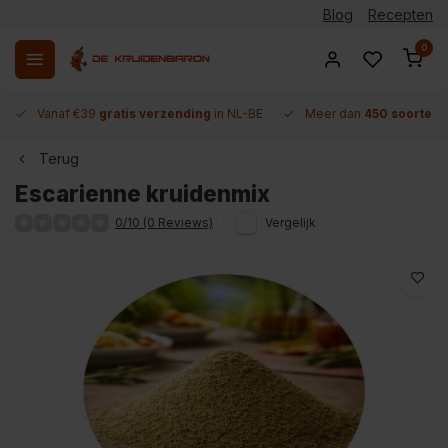
Blog
Recepten
0
Vanaf €39
gratis verzending
in NL-BE
Meer dan
450 soorten 
Terug
Escarienne kruidenmix
0/10 (0 Reviews)
Vergelijk