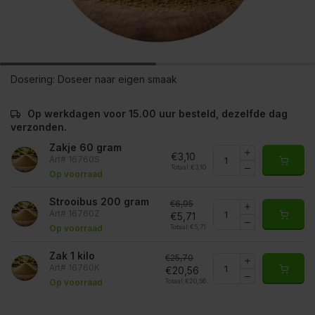
Dosering:
Doseer naar eigen smaak
Op werkdagen voor 15.00 uur besteld, dezelfde dag
verzonden.
Zakje 60 gram
€3,10
Art# 16760S
Totaal:
€3,10
Op voorraad
Strooibus 200 gram
€6,95
Art# 16760Z
€5,71
Totaal:
€5,71
Op voorraad
Zak 1 kilo
€25,70
Art# 16760K
€20,56
Totaal:
€20,56
Op voorraad