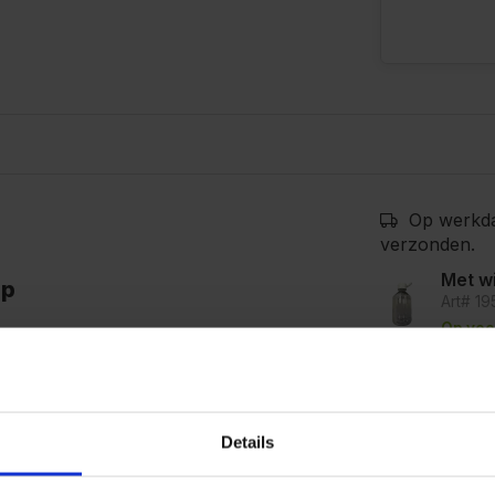
Op werkda
verzonden.
Met w
op
Art# 19
Op voo
r bijtende vloeistoffen.
t bijtend zijn) met een fijn
 afmeting is rond 60mm en
Details