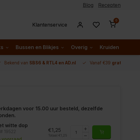
Blog
Recepten
0
Klantenservice
ks
Bussen en Blikjes
Overig
Kruiden per lan
Bekend van
SBS6 & RTL4 en AD.nl
Vanaf €39
gratis verze
rkdagen voor 15.00 uur besteld, dezelfde
onden.
t witte dop
€1,25
t# 19522
Totaal:
€1,25
 voorraad