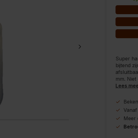
Super hand
bijtend z
afsluitba
mm. Niet 
Lees me
Beke
Vanaf
Meer
Betr