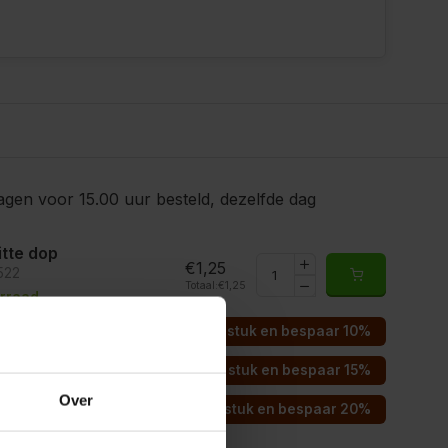
gen voor 15.00 uur besteld, dezelfde dag
itte dop
€1,25
522
Totaal:
€1,25
rraad
Koop 50 voor €1,13 per stuk en bespaar 10%
Koop 100 voor €1,06 per stuk en bespaar 15%
Over
Koop 200 voor €1,00 per stuk en bespaar 20%