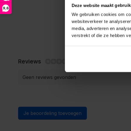
Deze website maakt gebruik
9,6
We gebruiken cookies om cont
websiteverkeer te analyseren
media, adverteren en analys
verstrekt of die ze hebben v
Reviews
0/10
Geen reviews gevonden
Je beoordeling toevoegen