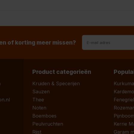
n of korting meer missen?
Product categorieën
Popula
n
Kruiden & Specerijen
Kurkum
Sauzen
Kardem
n.nl
Thee
Fenegrie
Noten
Rozemari
Boemboes
Pijnboom
Peulvruchten
Kerrie M
Rijst
Garam m