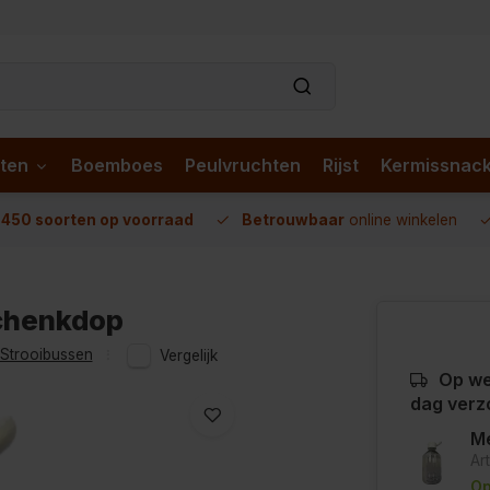
ten
Boemboes
Peulvruchten
Rijst
Kermissnac
n
450 soorten op voorraad
Betrouwbaar
online winkelen
schenkdop
Strooibussen
Vergelijk
Op we
dag verz
Me
Ar
Op