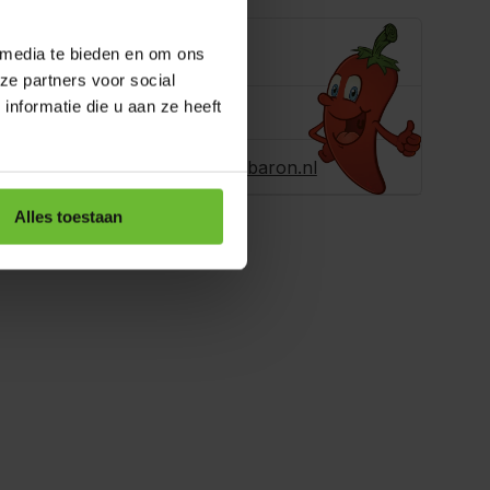
e je helpen?
 media te bieden en om ons
ze partners voor social
nformatie die u aan ze heeft
ons
+31180396467
r ons een e-
info@dekruidenbaron.nl
Alles toestaan