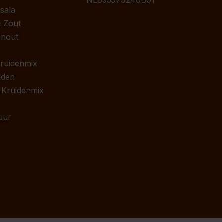
NL855979240B01
sala
 Zout
anout
 Kruidenmix
iden
 Kruidenmix
uur