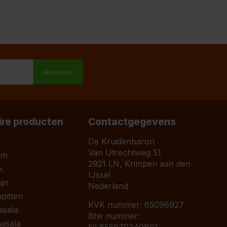
M
Abonneer
ire producten
Contactgegevens
a
De Kruidenbaron
Van Utrechtweg 51
om
2921 LN, Krimpen aan den
k
IJssel
jn
Nederland
pitten
KVK nummer: 65098927
asala
Btw nummer:
asala