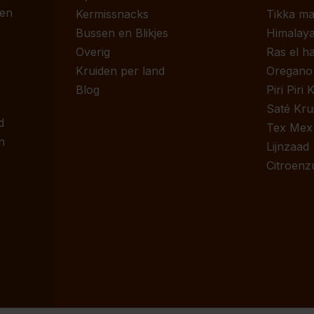
 en
Kermissnacks
Tikka ma
Bussen en Blikjes
Himalaya
Overig
Ras el h
Kruiden per land
Oregano
Blog
Piri Piri
Saté Kru
d
Tex Mex
n
Lijnzaad
Citroenz