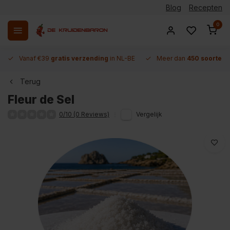
Blog
Recepten
0
Vanaf €39
gratis verzending
in NL-BE
Meer dan
450 soorten 
Terug
Fleur de Sel
0/10 (0 Reviews)
Vergelijk