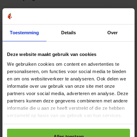
Reviews
0/10
Allergenen/voedingswaarden per 100 gram
Toestemming
Details
Over
Op werkdagen voor 15.00 uur besteld, dezelfde dag
verzonden.
Deze website maakt gebruik van cookies
Strooibus 330 gram
€11,95
Art# 17235Z
We gebruiken cookies om content en advertenties te
Totaal:
€11,95
Op voorraad
personaliseren, om functies voor social media te bieden
en om ons websiteverkeer te analyseren. Ook delen we
Zak 1 kilo
€32,95
informatie over uw gebruik van onze site met onze
Art# 17235K
Totaal:
€32,95
Op voorraad
partners voor social media, adverteren en analyse. Deze
partners kunnen deze gegevens combineren met andere
informatie die u aan ze heeft verstrekt of die ze hebben
Kunnen we je helpen?
verzameld op basis van uw gebruik van hun services.
+31180396467
Alles toestaan