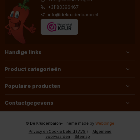
+31180396467
info@dekruidenbaron.nl
Handige links
Product categorieën
Populaire producten
Contactgegevens
© De Kruidenbaron
- Theme made by
Webdinge
Privacy en Cookie beleid ( AVG )
Algemene
voorwaarden
Sitemap