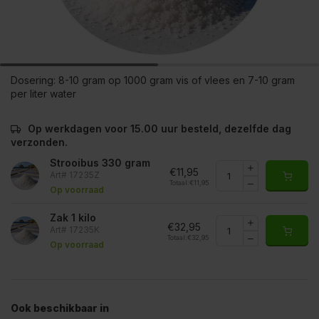
Dosering:
8-10 gram op 1000 gram vis of vlees en 7-10 gram
per liter water
Op werkdagen voor 15.00 uur besteld, dezelfde dag
verzonden.
Strooibus 330 gram
€11,95
Art# 17235Z
Totaal:
€11,95
Op voorraad
Zak 1 kilo
€32,95
Art# 17235K
Totaal:
€32,95
Op voorraad
Ook beschikbaar in