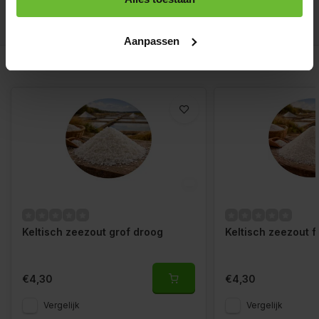
info@dekruidenbaron.nl
Aanpassen
Gerelateerde producten
Keltisch zeezout grof droog
Keltisch zeezout f
€4,30
€4,30
Vergelijk
Vergelijk