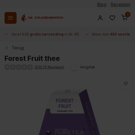
Blog
Recepten
0
Vanaf €39
gratis verzending
in NL-BE
Meer dan
450 soorten 
Terug
Forest Fruit thee
0/10 (0 Reviews)
Vergelijk