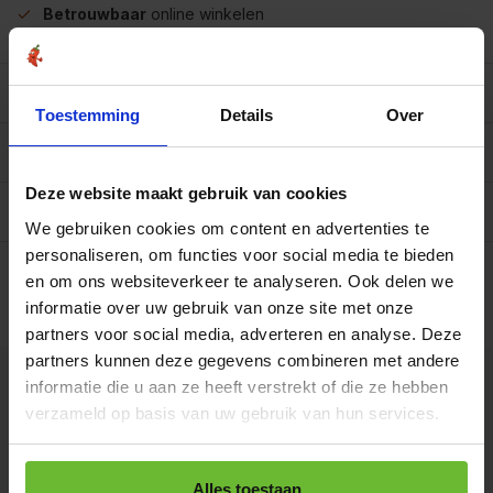
Betrouwbaar
online winkelen
Beschrijving
Toestemming
Details
Over
Reviews
0/10
Deze website maakt gebruik van cookies
Specificaties per 100 gram
We gebruiken cookies om content en advertenties te
personaliseren, om functies voor social media te bieden
1 doos met 36
en om ons websiteverkeer te analyseren. Ook delen we
buideltjes
€16,95
Art# 22021
informatie over uw gebruik van onze site met onze
Totaal:
€16,95
Op voorraad
partners voor social media, adverteren en analyse. Deze
partners kunnen deze gegevens combineren met andere
informatie die u aan ze heeft verstrekt of die ze hebben
Kunnen we je helpen?
verzameld op basis van uw gebruik van hun services.
+31180396467
Alles toestaan