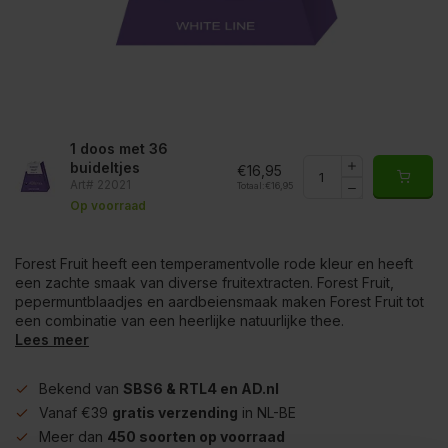
1 doos met 36
buideltjes
€16,95
Art# 22021
Totaal:
€16,95
Op voorraad
Forest Fruit heeft een temperamentvolle rode kleur en heeft
een zachte smaak van diverse fruitextracten. Forest Fruit,
pepermuntblaadjes en aardbeiensmaak maken Forest Fruit tot
een combinatie van een heerlijke natuurlijke thee.
Lees meer
Bekend van
SBS6 & RTL4 en AD.nl
Vanaf €39
gratis verzending
in NL-BE
Meer dan
450 soorten op voorraad