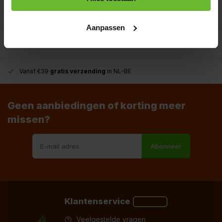
info@dekruidenbaron.nl
Aanpassen
Vanaf €39
gratis verzending
in NL-BE
Geen aanbiedingen of korting meer
missen?
Abonneer
Klantenservice
Veelgestelde vragen