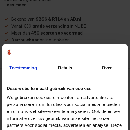
Lees meer
Bekend van
SBS6 & RTL4 en AD.nl
Vanaf €39
gratis verzending
in NL-BE
Meer dan
450 soorten op voorraad
Betrouwbaar
online winkelen
Beschrijving
Toestemming
Details
Over
Reviews
0/10
Deze website maakt gebruik van cookies
Specificaties per 100 gram
We gebruiken cookies om content en advertenties te
Op werkdagen voor 15.00 uur besteld, dezelfde dag
personaliseren, om functies voor social media te bieden
verzonden.
en om ons websiteverkeer te analyseren. Ook delen we
100 gram
informatie over uw gebruik van onze site met onze
€3,70
Art# 22329
partners voor social media, adverteren en analyse. Deze
Totaal:
€3,70
Op voorraad