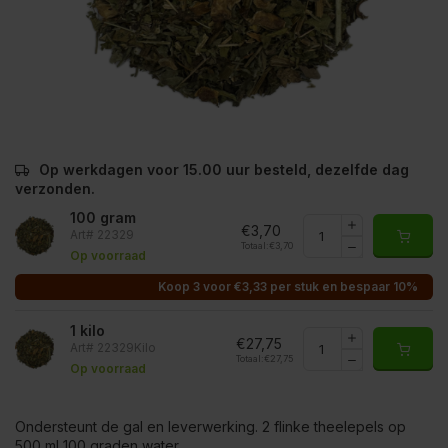
Op werkdagen voor 15.00 uur besteld, dezelfde dag
verzonden.
100 gram
€3,70
Art# 22329
Totaal:
€3,70
Op voorraad
Koop 3 voor €3,33 per stuk en bespaar 10%
1 kilo
€27,75
Art# 22329Kilo
Totaal:
€27,75
Op voorraad
Ondersteunt de gal en leverwerking. 2 flinke theelepels op
500 ml 100 graden water.