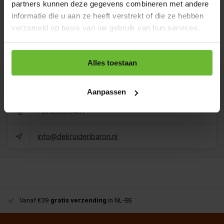
partners kunnen deze gegevens combineren met andere
Koop 3 voor €3,33 per stuk en bespaar 10%
informatie die u aan ze heeft verstrekt of die ze hebben
verzameld op basis van uw gebruik van hun services.
1 kilo
€27,75
Art# 22329Kilo
Totaal:
€27,75
Op voorraad
Alles toestaan
Kunnen we je helpen?
Aanpassen
+31180396467
info@dekruidenbaron.nl
Vanaf €39
gratis verzending
in NL-BE