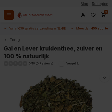
Blog
Recepten
0
Vanaf €39
gratis verzending
in NL-BE
Meer dan
450 soorten 
Terug
Gal en Lever kruidenthee, zuiver en
100 % natuurlijk
0/10 (0 Reviews)
Vergelijk