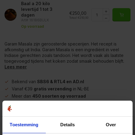
Baal a 20 kilo
levertijd 1 tot 3
€250,00
dagen
Totaal:
€250,00
Art# 16186BULK
Op voorraad
Garam Masala zijn geroosterde specerijen. Het recept is
afkomstig uit India. Garam Masala is een ingrediënt in veel
Indiase gerechten zoals tandoori. Het wordt vaak als laatste
toegevoegd tijdens het koken zodat smaak behouden blijft.
Lees meer
Bekend van
SBS6 & RTL4 en AD.nl
Vanaf €39
gratis verzending
in NL-BE
Meer dan
450 soorten op voorraad
Betrouwbaar
online winkelen
Beschrijving
Toestemming
Details
Over