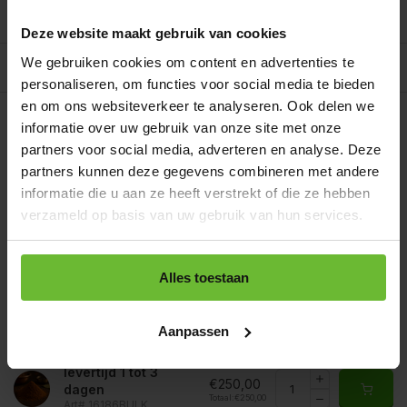
Reviews
0/10
Deze website maakt gebruik van cookies
We gebruiken cookies om content en advertenties te
Allergenen/voedingswaarden per 100 gram
personaliseren, om functies voor social media te bieden
Op werkdagen voor 15.00 uur besteld, dezelfde dag
en om ons websiteverkeer te analyseren. Ook delen we
verzonden.
Gratis verzending
informatie over uw gebruik van onze site met onze
Zakje 85 gram
partners voor social media, adverteren en analyse. Deze
€2,95
Art# 16186S
partners kunnen deze gegevens combineren met andere
Totaal:
€2,95
Op voorraad
informatie die u aan ze heeft verstrekt of die ze hebben
verzameld op basis van uw gebruik van hun services.
Strooibus 250 gram
€7,20
Art# 16186Z
Totaal:
€7,20
Op voorraad
Alles toestaan
Zak 1 kilo
€13,45
Art# 16186K
Totaal:
€13,45
Op voorraad
Aanpassen
Baal a 20 kilo
levertijd 1 tot 3
€250,00
dagen
Totaal:
€250,00
Art# 16186BULK