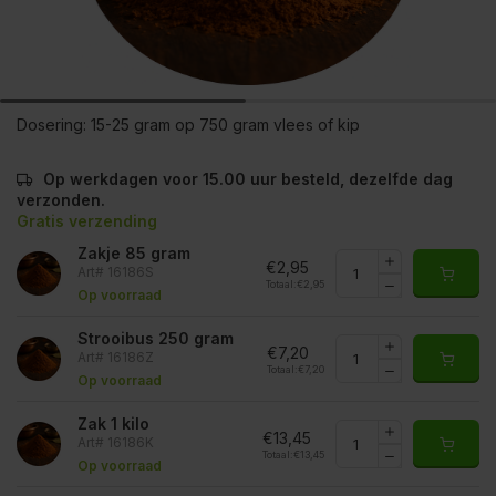
Dosering:
15-25 gram op 750 gram vlees of kip
Op werkdagen voor 15.00 uur besteld, dezelfde dag
verzonden.
Gratis verzending
Zakje 85 gram
€2,95
Art# 16186S
Totaal:
€2,95
Op voorraad
Strooibus 250 gram
€7,20
Art# 16186Z
Totaal:
€7,20
Op voorraad
Zak 1 kilo
€13,45
Art# 16186K
Totaal:
€13,45
Op voorraad