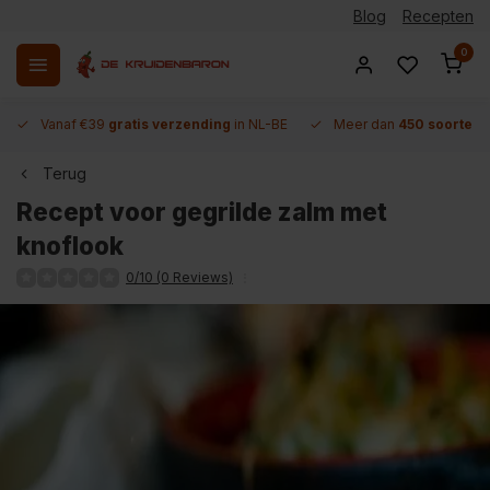
Blog
Recepten
0
Vanaf €39
gratis verzending
in NL-BE
Meer dan
450 soorten 
Terug
Recept voor gegrilde zalm met
knoflook
0/10 (0 Reviews)