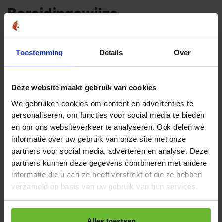
Bereidingswijze
1
Verwarm de grill voor op middelhoog vuur.
Toestemming
Details
Over
In een kom meng je de olijfolie, citroensap, fijngehakte
knoflook, Knoflookpeper groen zonder zout, zout en
2
peper. Roer goed door elkaar totdat alle ingrediënten
goed zijn gemengd.
Deze website maakt gebruik van cookies
Leg de zalmfilets in een ondiepe schaal en giet de
We gebruiken cookies om content en advertenties te
groene knoflookpeper marinade erover. Zorg ervoor
personaliseren, om functies voor social media te bieden
3
dat de zalmfilets aan beide zijden goed bedekt zijn
en om ons websiteverkeer te analyseren. Ook delen we
met de marinade. Laat de zalmfilets gedurende 10-15
minuten marineren.
informatie over uw gebruik van onze site met onze
partners voor social media, adverteren en analyse. Deze
Leg de gemarineerde zalmfilets op de grill en sluit het
partners kunnen deze gegevens combineren met andere
deksel. Grill de zalm gedurende 4-5 minuten aan elke
4
kant, of totdat de zalm gaar is en gemakkelijk uit
informatie die u aan ze heeft verstrekt of die ze hebben
elkaar valt met een vork.
verzameld op basis van uw gebruik van hun services.
Haal de gegrilde zalm van de grill en laat deze een
5
paar minuten rusten.
Alles toestaan