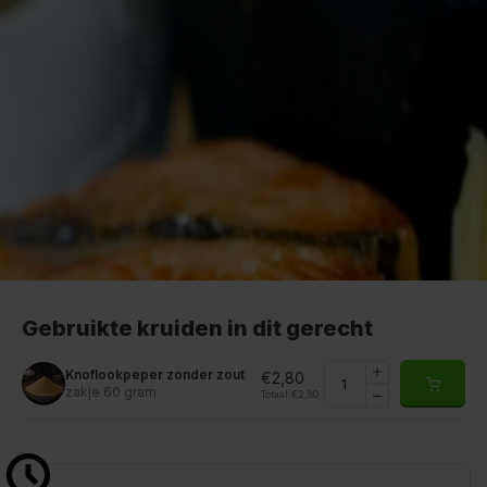
Gebruikte kruiden in dit gerecht
Knoflookpeper zonder zout
€2,80
zakje 60 gram
Totaal:
€2,80