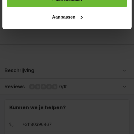
Serveer de gezonde gegrilde zalm met verse
6
citroenpartjes voor een extra frisse smaak.
Aanpassen
Beschrijving
Reviews
0/10
Kunnen we je helpen?
+31180396467